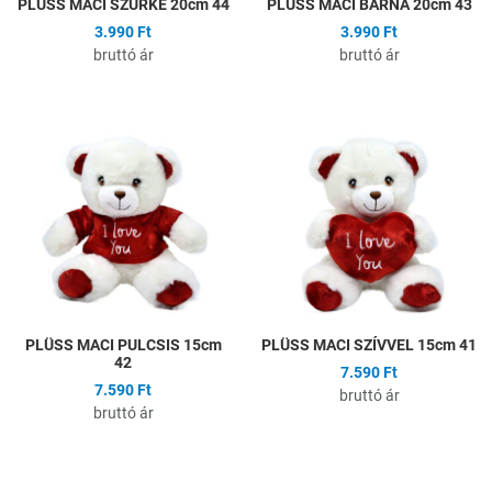
PLÜSS MACI SZÜRKE 20cm 44
PLÜSS MACI BARNA 20cm 43
3.990 Ft
3.990 Ft
bruttó ár
bruttó ár
Hozzáadás a kívánságlistához
H
Összehasonlítás
Ö
Gyors nézet
G
PLÜSS MACI PULCSIS 15cm
PLÜSS MACI SZÍVVEL 15cm 41
42
7.590 Ft
7.590 Ft
bruttó ár
bruttó ár
Hozzáadás a kívánságlistához
H