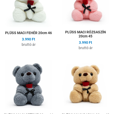
Gyors nézet
G
PLÜSS MACI RÓZSASZÍN
PLÜSS MACI FEHÉR 20cm 46
20cm 45
3.990 Ft
3.990 Ft
bruttó ár
bruttó ár
Hozzáadás a kívánságlistához
H
Összehasonlítás
Ö
Gyors nézet
G