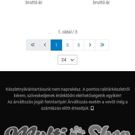
bruttó ár
bruttó ár
1. oldal / 3
1
2
3
24
Készletnyilvántartásunk nem naprakész. A pontos raktárkészletről
kérem, szíveskedjenek érdeklődni elérhetőségeink egyikén!
Az árváltozás jogát fenntartjuk! Árváltozás esetén a vevőt még a
számlázás előtt értesítjük.