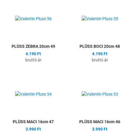
Hozzáadás a kívánságlistához
H
Összehasonlítás
Ö
Gyors nézet
G
PLÜSS ZEBRA 20cm 49
PLÜSS BOCI 20cm 48
4.190 Ft
4.190 Ft
bruttó ár
bruttó ár
Hozzáadás a kívánságlistához
H
Összehasonlítás
Ö
Gyors nézet
G
PLÜSS MACI 16cm 47
PLÜSS MACI 16cm 46
3.990 Ft
3.990 Ft