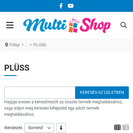
FACEBOOK KÖZÖSSÉGI LINK
YOUTUBE KÖZÖSSÉGI LINK
Főlap
PLÜSS
PLÜSS
Hagyja üresen a keresőmezőt az összes termék megtalálásához,
vagy adjon meg keresési kifejezést egy adott termék
megtalálásához.
Grid
L
-/+
Rendezés
Sorrend