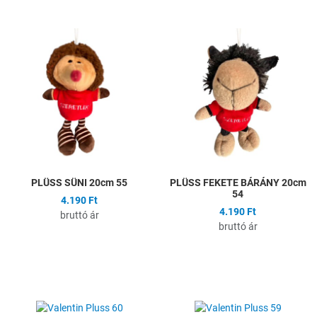
Hozzáadás a kívánságlistához
H
Összehasonlítás
Ö
Gyors nézet
G
PLÜSS SÜNI 20cm 55
PLÜSS FEKETE BÁRÁNY 20cm
54
4.190 Ft
4.190 Ft
bruttó ár
bruttó ár
Hozzáadás a kívánságlistához
H
Összehasonlítás
Ö