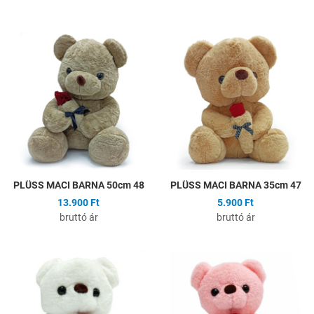
Hozzáadás a kívánságlistához
H
Összehasonlítás
Ö
Gyors nézet
G
PLÜSS MACI BARNA 50cm 48
PLÜSS MACI BARNA 35cm 47
13.900 Ft
5.900 Ft
bruttó ár
bruttó ár
Hozzáadás a kívánságlistához
H
Összehasonlítás
Ö