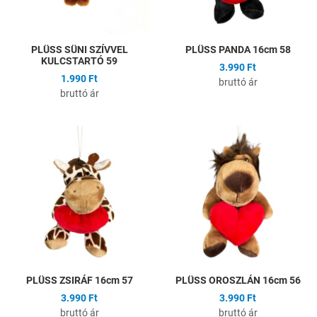
PLÜSS SÜNI SZÍVVEL
PLÜSS PANDA 16cm 58
KULCSTARTÓ 59
3.990 Ft
1.990 Ft
bruttó ár
bruttó ár
Hozzáadás a kívánságlistához
H
Összehasonlítás
Ö
Gyors nézet
G
PLÜSS ZSIRÁF 16cm 57
PLÜSS OROSZLÁN 16cm 56
3.990 Ft
3.990 Ft
bruttó ár
bruttó ár