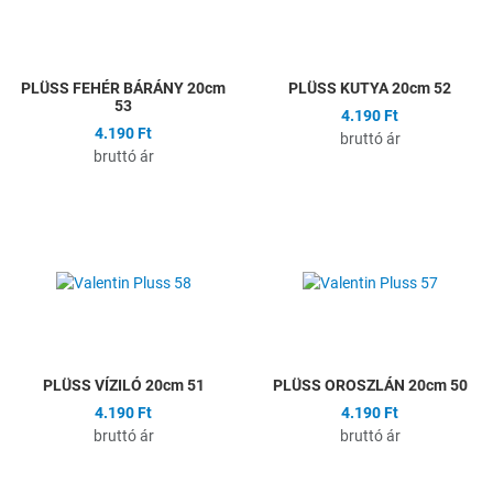
Gyors nézet
G
PLÜSS FEHÉR BÁRÁNY 20cm
PLÜSS KUTYA 20cm 52
53
4.190 Ft
4.190 Ft
bruttó ár
bruttó ár
Hozzáadás a kívánságlistához
H
Összehasonlítás
Ö
Gyors nézet
G
PLÜSS VÍZILÓ 20cm 51
PLÜSS OROSZLÁN 20cm 50
4.190 Ft
4.190 Ft
bruttó ár
bruttó ár