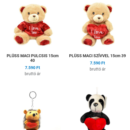
Összehasonlítás
Ö
Gyors nézet
G
PLÜSS MACI PULCSIS 15cm
PLÜSS MACI SZÍVVEL 15cm 39
40
7.590 Ft
7.590 Ft
bruttó ár
bruttó ár
Hozzáadás a kívánságlistához
H
Összehasonlítás
Ö
Gyors nézet
G