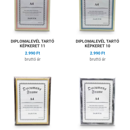
Gyors nézet
G
DIPLOMALEVÉL TARTÓ
DIPLOMALEVÉL TARTÓ
KÉPKERET 11
KÉPKERET 10
2.990 Ft
2.990 Ft
bruttó ár
bruttó ár
Hozzáadás a kívánságlistához
H
Összehasonlítás
Ö
Gyors nézet
G