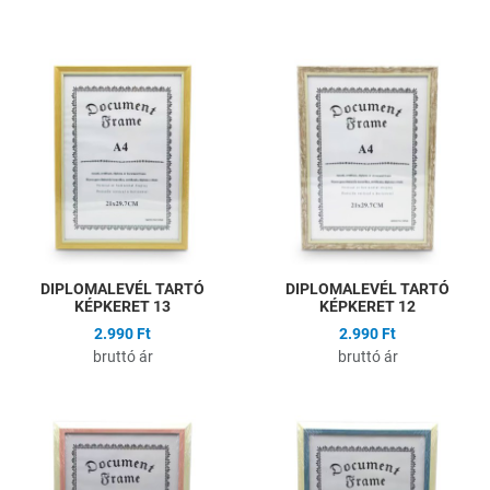
Hozzáadás a kívánságlistához
H
Összehasonlítás
Ö
Gyors nézet
G
DIPLOMALEVÉL TARTÓ
DIPLOMALEVÉL TARTÓ
KÉPKERET 13
KÉPKERET 12
2.990 Ft
2.990 Ft
bruttó ár
bruttó ár
Hozzáadás a kívánságlistához
H
Összehasonlítás
Ö