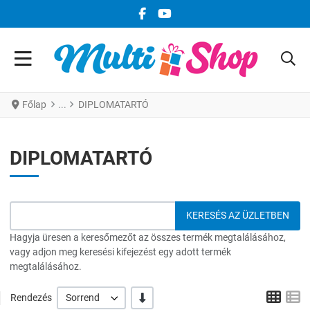
FACEBOOK KÖZÖSSÉGI LINK
YOUTUBE KÖZÖSSÉGI LINK
Főlap
DIPLOMATARTÓ
DIPLOMATARTÓ
Hagyja üresen a keresőmezőt az összes termék megtalálásához,
vagy adjon meg keresési kifejezést egy adott termék
megtalálásához.
Grid
L
-/+
Rendezés
Sorrend