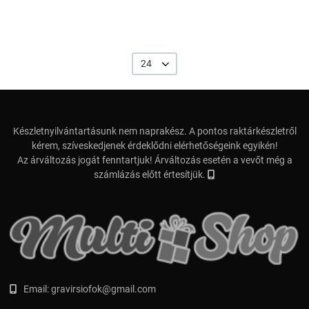
24
Készletnyilvántartásunk nem naprakész. A pontos raktárkészletről
kérem, szíveskedjenek érdeklődni elérhetőségeink egyikén!
Az árváltozás jogát fenntartjuk! Árváltozás esetén a vevőt még a
számlázás előtt értesítjük.
Email:
gravirsiofok@gmail.com