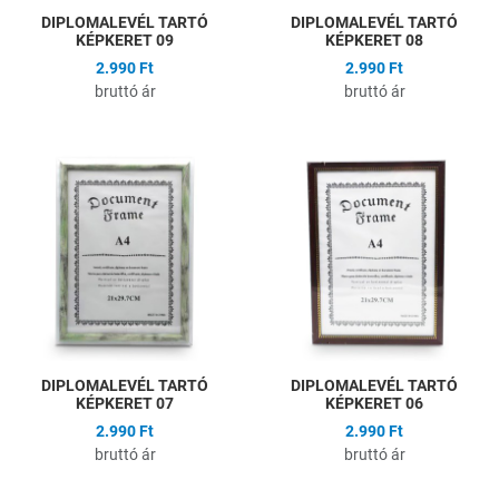
DIPLOMALEVÉL TARTÓ
DIPLOMALEVÉL TARTÓ
KÉPKERET 09
KÉPKERET 08
2.990 Ft
2.990 Ft
bruttó ár
bruttó ár
Hozzáadás a kívánságlistához
H
Összehasonlítás
Ö
Gyors nézet
G
DIPLOMALEVÉL TARTÓ
DIPLOMALEVÉL TARTÓ
KÉPKERET 07
KÉPKERET 06
2.990 Ft
2.990 Ft
bruttó ár
bruttó ár