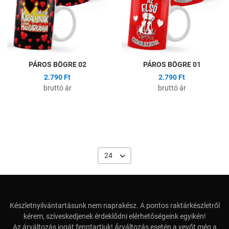
Gyors nézet
G
PÁROS BÖGRE 02
PÁROS BÖGRE 01
2.790 Ft
2.790 Ft
bruttó ár
bruttó ár
24
Készletnyilvántartásunk nem naprakész. A pontos raktárkészletről
kérem, szíveskedjenek érdeklődni elérhetőségeink egyikén!
Az árváltozás jogát fenntartjuk! Árváltozás esetén a vevőt még a