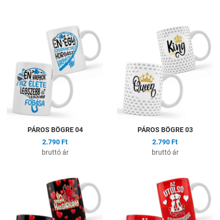
Hozzáadás a kívánságlistához
H
Összehasonlítás
Ö
Gyors nézet
G
PÁROS BÖGRE 04
PÁROS BÖGRE 03
2.790 Ft
2.790 Ft
bruttó ár
bruttó ár
Hozzáadás a kívánságlistához
H
Összehasonlítás
Ö