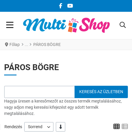
FACEBOOK KÖZÖSSÉGI LINK
YOUTUBE KÖZÖSSÉGI LINK
Főlap
PÁROS BÖGRE
PÁROS BÖGRE
Hagyja üresen a keresőmezőt az összes termék megtalálásához,
vagy adjon meg keresési kifejezést egy adott termék
megtalálásához.
Grid
L
-/+
Rendezés
Sorrend