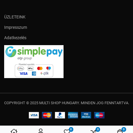
ÜZLETEINK
Impresszum
Adatkezelés
COPYRIGHT © 2025 MULTI SHOP HUNGARY. MINDEN JOG FENNTARTVA.
0
0
0
Kedvencek
Összehasonlítás
Kosá