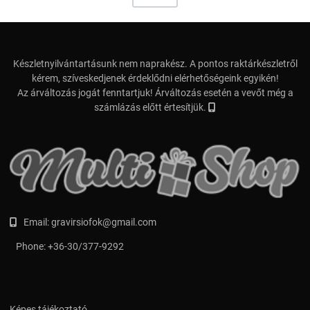
Készletnyilvántartásunk nem naprakész. A pontos raktárkészletről
kérem, szíveskedjenek érdeklődni elérhetőségeink egyikén!
Az árváltozás jogát fenntartjuk! Árváltozás esetén a vevőt még a
számlázás előtt értesítjük.
Email:
gravirsiofok@gmail.com
Phone:
+36-30/377-9292
Képes tájékoztató