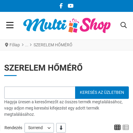
FACEBOOK KÖZÖSSÉGI LINK
YOUTUBE KÖZÖSSÉGI LINK
Főlap
SZERELEM HŐMÉRŐ
SZERELEM HŐMÉRŐ
Hagyja üresen a keresőmezőt az összes termék megtalálásához,
vagy adjon meg keresési kifejezést egy adott termék
megtalálásához.
Grid
L
-/+
Rendezés
Sorrend