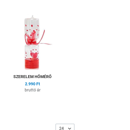
Hozzáadás a kívánságlistához
Összehasonlítás
Gyors nézet
SZERELEM HŐMÉRŐ
2.990 Ft
bruttó ár
24