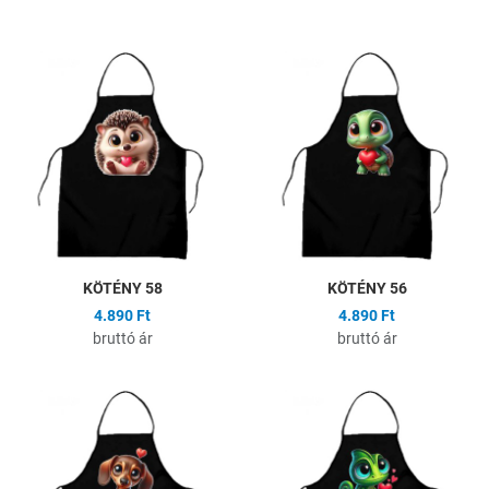
Hozzáadás a kívánságlistához
H
Összehasonlítás
Ö
Gyors nézet
G
KÖTÉNY 58
KÖTÉNY 56
4.890 Ft
4.890 Ft
bruttó ár
bruttó ár
Hozzáadás a kívánságlistához
H
Összehasonlítás
Ö