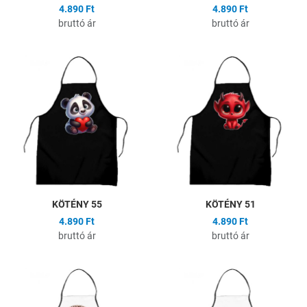
4.890 Ft
4.890 Ft
bruttó ár
bruttó ár
Hozzáadás a kívánságlistához
H
Összehasonlítás
Ö
Gyors nézet
G
KÖTÉNY 55
KÖTÉNY 51
4.890 Ft
4.890 Ft
bruttó ár
bruttó ár
Hozzáadás a kívánságlistához
H