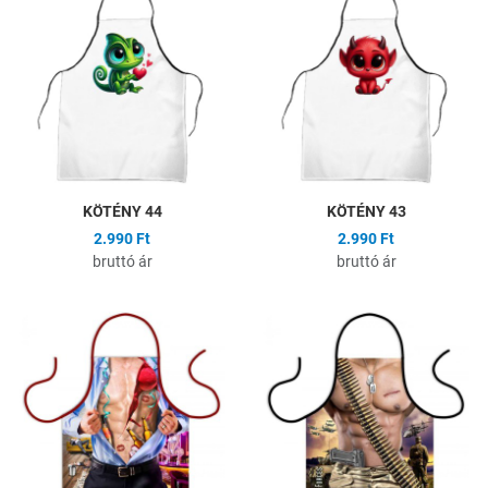
Összehasonlítás
Ö
Gyors nézet
G
KÖTÉNY 44
KÖTÉNY 43
2.990 Ft
2.990 Ft
bruttó ár
bruttó ár
Hozzáadás a kívánságlistához
H
Összehasonlítás
Ö
Gyors nézet
G