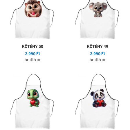
Összehasonlítás
Ö
Gyors nézet
G
KÖTÉNY 50
KÖTÉNY 49
2.990 Ft
2.990 Ft
bruttó ár
bruttó ár
Hozzáadás a kívánságlistához
H
Összehasonlítás
Ö
Gyors nézet
G