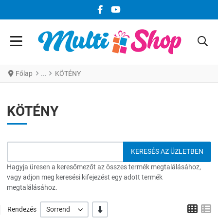
FACEBOOK KÖZÖSSÉGI LINK
YOUTUBE KÖZÖSSÉGI LINK
Főlap
KÖTÉNY
KÖTÉNY
Hagyja üresen a keresőmezőt az összes termék megtalálásához,
vagy adjon meg keresési kifejezést egy adott termék
megtalálásához.
Grid
L
-/+
Rendezés
Sorrend