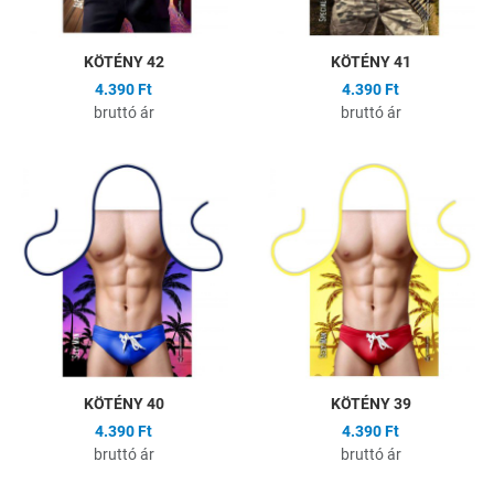
KÖTÉNY 42
KÖTÉNY 41
4.390 Ft
4.390 Ft
bruttó ár
bruttó ár
Hozzáadás a kívánságlistához
H
Összehasonlítás
Ö
Gyors nézet
G
KÖTÉNY 40
KÖTÉNY 39
4.390 Ft
4.390 Ft
bruttó ár
bruttó ár