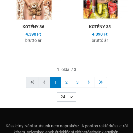
KÖTÉNY 36
KÖTÉNY 35
4.390 Ft
4.390 Ft
bruttó ár
bruttó ár
1. oldal / 3
1
2
3
24
Készletnyilvántartásunk nem naprakész. A pontos raktárkészletről
kérem, szíveskedjenek érdeklődni elérhetőségeink egyikén!