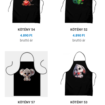
Gyors nézet
G
KÖTÉNY 54
KÖTÉNY 52
4.890 Ft
4.890 Ft
bruttó ár
bruttó ár
Hozzáadás a kívánságlistához
H
Összehasonlítás
Ö
Gyors nézet
G
KÖTÉNY 57
KÖTÉNY 53