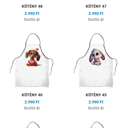
KÖTÉNY 48
KÖTÉNY 47
2.990 Ft
2.990 Ft
bruttó ár
bruttó ár
Hozzáadás a kívánságlistához
H
Összehasonlítás
Ö
Gyors nézet
G
KÖTÉNY 46
KÖTÉNY 45
2.990 Ft
2.990 Ft
bruttó ár
bruttó ár
Hozzáadás a kívánságlistához
H