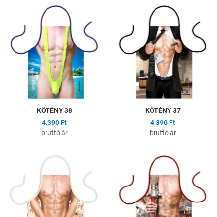
Hozzáadás a kívánságlistához
H
Összehasonlítás
Ö
Gyors nézet
G
KÖTÉNY 38
KÖTÉNY 37
4.390 Ft
4.390 Ft
bruttó ár
bruttó ár
Hozzáadás a kívánságlistához
H
Összehasonlítás
Ö
Gyors nézet
G