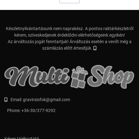
Készletnyilvántartásunk nem naprakész. A pontos raktárkészletről
kérem, szíveskedjenek érdeklődni elérhetőségeink egyikén!
Az árváltozás jogát fenntartjuk! Árváltozás esetén a vevőt még a
számlázás előtt értesítjük.
Email:
gravirsiofok@gmail.com
Phone:
+36-30/377-9292
Képes tájékoztató