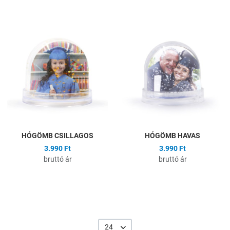
Hozzáadás a kívánságlistához
H
Összehasonlítás
Ö
Gyors nézet
G
HÓGÖMB CSILLAGOS
HÓGÖMB HAVAS
3.990 Ft
3.990 Ft
bruttó ár
bruttó ár
24