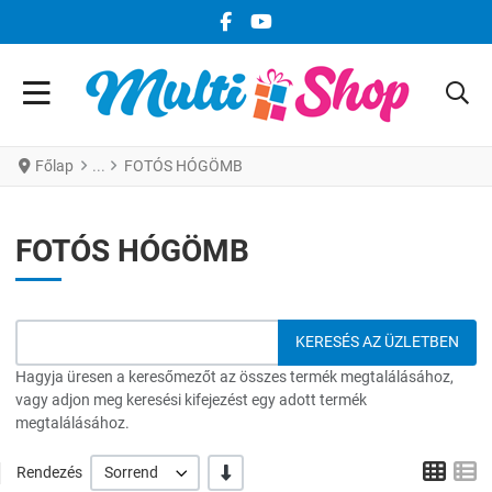
FACEBOOK KÖZÖSSÉGI LINK
YOUTUBE KÖZÖSSÉGI LINK
Főlap
FOTÓS HÓGÖMB
FOTÓS HÓGÖMB
Hagyja üresen a keresőmezőt az összes termék megtalálásához,
vagy adjon meg keresési kifejezést egy adott termék
megtalálásához.
Grid
L
-/+
Rendezés
Sorrend