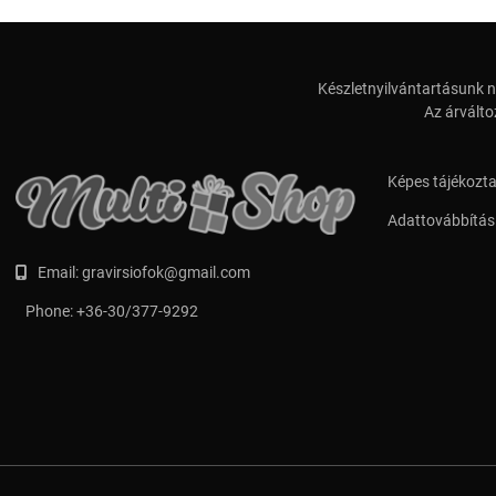
Készletnyilvántartásunk n
Az árválto
Képes tájékozt
Adattovábbítási
Email:
gravirsiofok@gmail.com
Phone:
+36-30/377-9292