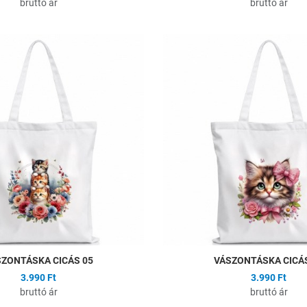
bruttó ár
bruttó ár
ságlistához
Hozzáadás a kívánságlistához
Összehasonlítás
Gyors nézet
ZONTÁSKA CICÁS 05
VÁSZONTÁSKA CICÁS
3.990 Ft
3.990 Ft
bruttó ár
bruttó ár