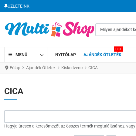
ÜZLETEINK
Milyen ajándékot kere
HOT
MENÜ
NYITÓLAP
AJÁNDÉK ÖTLETEK
Főlap
Ajándék Ötletek
Kiskedvenc
CICA
CICA
Hagyja üresen a keresőmezőt az összes termék megtalálásához, vagy a