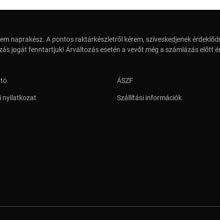
em naprakész. A pontos raktárkészletről kérem, szíveskedjenek érdeklődn
zás jogát fenntartjuk! Árváltozás esetén a vevőt még a számlázás előtt ér
ató
ÁSZF
 nyilatkozat
Szállítási információk