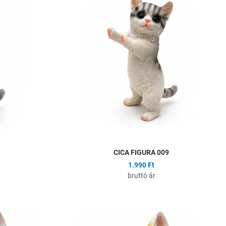
Összehasonlítás
Ö
Gyors nézet
G
CICA FIGURA 009
1.990 Ft
bruttó ár
Hozzáadás a kívánságlistához
H