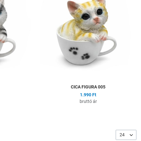
Összehasonlítás
Ö
Gyors nézet
G
CICA FIGURA 005
1.990 Ft
bruttó ár
24