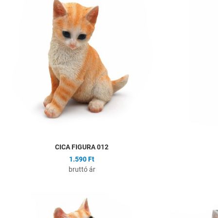
Összehasonlítás
Gyors nézet
CICA FIGURA 012
1.590 Ft
bruttó ár
Hozzáadás a kíván