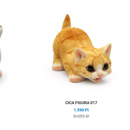
Hozzáadás a kívánságlistához
H
Összehasonlítás
Ö
Gyors nézet
G
CICA FIGURA 017
1.590 Ft
bruttó ár