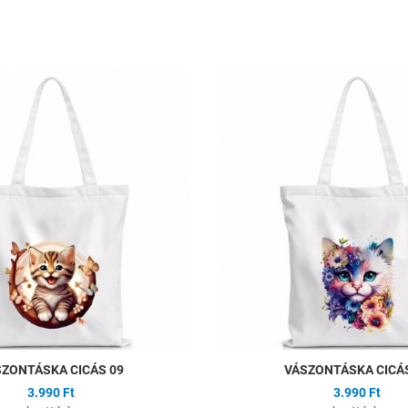
ságlistához
Hozzáadás a kívánságlistához
Összehasonlítás
Gyors nézet
ZONTÁSKA CICÁS 09
VÁSZONTÁSKA CICÁS
3.990 Ft
3.990 Ft