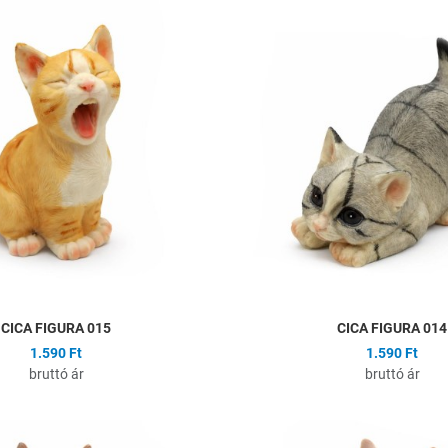
ságlistához
Hozzáadás a kívánságlistához
Összehasonlítás
Gyors nézet
CICA FIGURA 015
CICA FIGURA 014
1.590 Ft
1.590 Ft
bruttó ár
bruttó ár
ságlistához
Hozzáadás a kívánságlistához