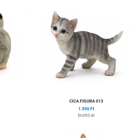
Hozzáadás a kívánságlistához
H
Összehasonlítás
Ö
Gyors nézet
G
CICA FIGURA 013
1.590 Ft
bruttó ár
Hozzáadás a kívánságlistához
H