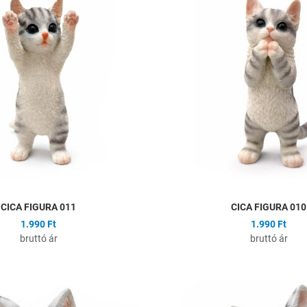
Összehasonlítás
Gyors nézet
CICA FIGURA 011
CICA FIGURA 010
1.990 Ft
1.990 Ft
bruttó ár
bruttó ár
ságlistához
Hozzáadás a kívánságlistához