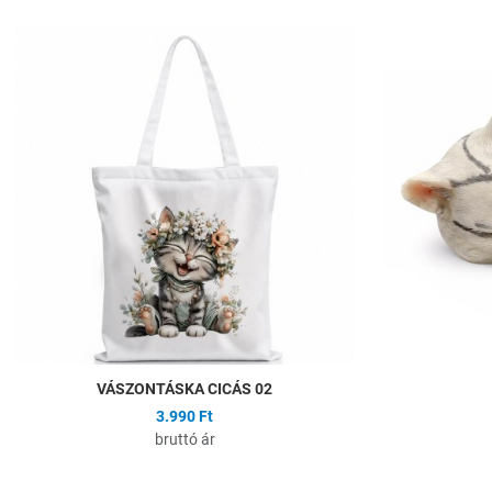
Hozzáadás a kíván
Összehasonlítás
Gyors nézet
VÁSZONTÁSKA CICÁS 02
3.990 Ft
bruttó ár