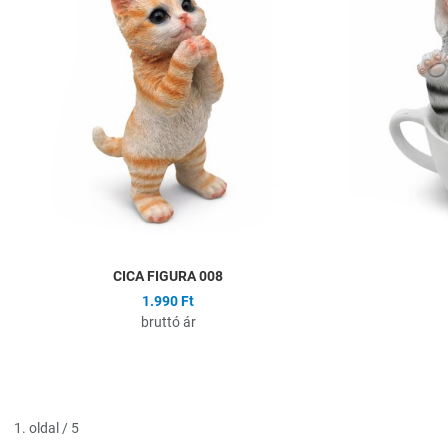
Összehasonlítás
Gyors nézet
CICA FIGURA 008
1.990 Ft
bruttó ár
1. oldal / 5