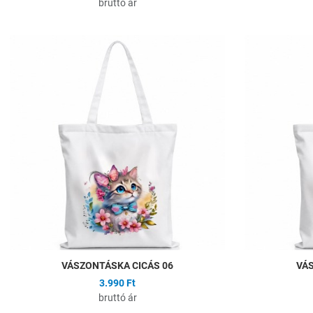
bruttó ár
Hozzáadás a kíván
Összehasonlítás
Gyors nézet
VÁSZONTÁSKA CICÁS 06
VÁS
3.990 Ft
bruttó ár