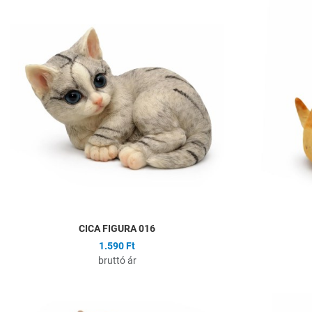
Hozzáadás a kíván
Összehasonlítás
Gyors nézet
CICA FIGURA 016
1.590 Ft
bruttó ár
Hozzáadás a kíván