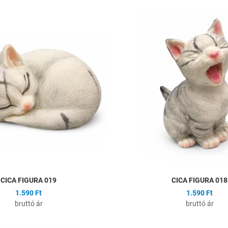
ságlistához
Hozzáadás a kívánságlistához
Összehasonlítás
Gyors nézet
CICA FIGURA 019
CICA FIGURA 018
1.590 Ft
1.590 Ft
bruttó ár
bruttó ár