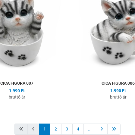
Összehasonlítás
Gyors nézet
CICA FIGURA 007
CICA FIGURA 006
1.990 Ft
1.990 Ft
bruttó ár
bruttó ár
1
2
3
4
...