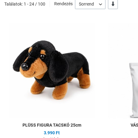
-/+
Találatok: 1 - 24 / 100
Rendezés
Sorrend
Hozzáadás a kíván
Összehasonlítás
Gyors nézet
PLÜSS FIGURA TACSKÓ 25cm
VÁS
3.990 Ft