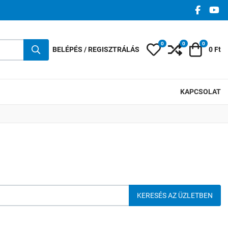
FACEBO
YO
0
0
0
Kedvencek
Összehasonlí
Kosár
BELÉPÉS / REGISZTRÁLÁS
0 Ft
KAPCSOLAT