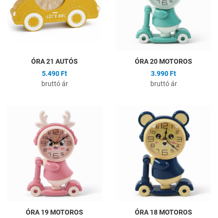
Gyors nézet
G
ÓRA 21 AUTÓS
ÓRA 20 MOTOROS
5.490 Ft
3.990 Ft
bruttó ár
bruttó ár
Hozzáadás a kívánságlistához
H
Összehasonlítás
Ö
Gyors nézet
G
ÓRA 19 MOTOROS
ÓRA 18 MOTOROS