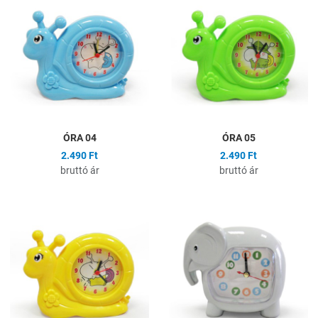
Összehasonlítás
Ö
Gyors nézet
G
ÓRA 04
ÓRA 05
2.490 Ft
2.490 Ft
bruttó ár
bruttó ár
Hozzáadás a kívánságlistához
H
Összehasonlítás
Ö
Gyors nézet
G