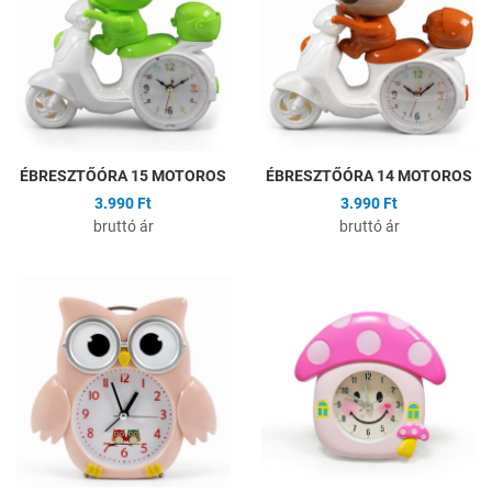
Összehasonlítás
Ö
Gyors nézet
G
ÉBRESZTŐÓRA 15 MOTOROS
ÉBRESZTŐÓRA 14 MOTOROS
3.990 Ft
3.990 Ft
bruttó ár
bruttó ár
Hozzáadás a kívánságlistához
H
Összehasonlítás
Ö
Gyors nézet
G