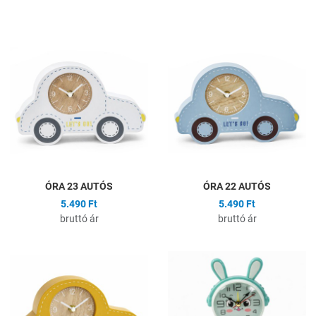
Hozzáadás a kívánságlistához
H
Összehasonlítás
Ö
Gyors nézet
G
ÓRA 23 AUTÓS
ÓRA 22 AUTÓS
5.490 Ft
5.490 Ft
bruttó ár
bruttó ár
Hozzáadás a kívánságlistához
H
Összehasonlítás
Ö