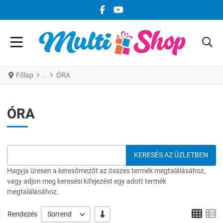
FACEBOOK KÖZÖSSÉGI LINK
YOUTUBE KÖZÖSSÉGI LINK
Főlap
ÓRA
ÓRA
Hagyja üresen a keresőmezőt az összes termék megtalálásához,
vagy adjon meg keresési kifejezést egy adott termék
megtalálásához.
Grid
L
-/+
Rendezés
Sorrend