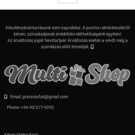
Készletnyilvántartásunk nem naprakész. A pontos raktárkészletről
kérem, szíveskedjenek érdeklődni elérhetőségeink egyikén!
Az árváltozás jogát fenntartjuk! Árváltozás esetén a vevőt még a
számlázás előtt értesítjük.
Email:
gravirsiofok@gmail.com
Phone:
+36-30/377-9292
Képes tájékoztató