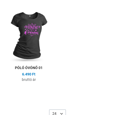
Hozzáadás a kívánságlistához
Összehasonlítás
Gyors nézet
PÓLÓ ÓVÓNŐ 01
6.490 Ft
bruttó ár
24