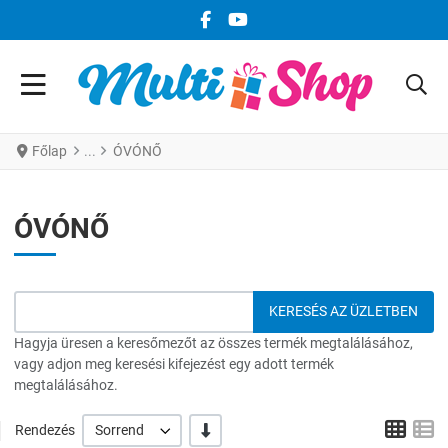
FACEBOOK KÖZÖSSÉGI LINK
YOUTUBE KÖZÖSSÉGI LINK
Főlap
ÓVÓNŐ
ÓVÓNŐ
Hagyja üresen a keresőmezőt az összes termék megtalálásához,
vagy adjon meg keresési kifejezést egy adott termék
megtalálásához.
Grid
L
-/+
Rendezés
Sorrend