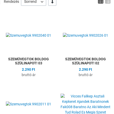
Grid
L
-/+
Rendezés
Sorrend
Hozzáadás a kívánságlistához
H
Összehasonlítás
Ö
Gyors nézet
G
SZEMÜVEGTOK BOLDOG
SZEMÜVEGTOK BOLDOG
SZÜLINAPOT! 03
SZÜLINAPOT! 02
2.290 Ft
2.290 Ft
bruttó ár
bruttó ár
Hozzáadás a kívánságlistához
H
Összehasonlítás
Ö
Gyors nézet
G