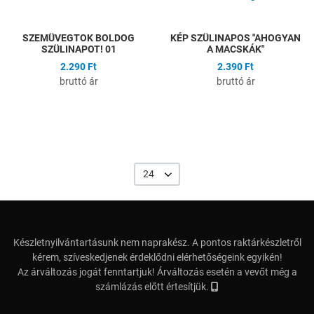
SZEMÜVEGTOK BOLDOG
KÉP SZÜLINAPOS "AHOGYAN
SZÜLINAPOT! 01
A MACSKÁK"
2.290 Ft
2.390 Ft
bruttó ár
bruttó ár
24
Készletnyilvántartásunk nem naprakész. A pontos raktárkészletről
kérem, szíveskedjenek érdeklődni elérhetőségeink egyikén!
Az árváltozás jogát fenntartjuk! Árváltozás esetén a vevőt még a
számlázás előtt értesítjük.