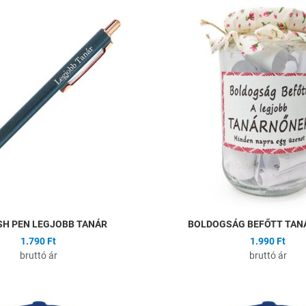
ságlistához
Hozzáadás a kívánságlistához
Összehasonlítás
Gyors nézet
SH PEN LEGJOBB TANÁR
BOLDOGSÁG BEFŐTT TA
1.790 Ft
1.990 Ft
bruttó ár
bruttó ár
ságlistához
Hozzáadás a kívánságlistához