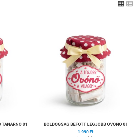
Grid
L
Hozzáadás a kívánságlistához
H
Összehasonlítás
Ö
Gyors nézet
G
 TANÁRNŐ 01
BOLDOGSÁG BEFŐTT LEGJOBB ÓVÓNŐ 01
1.990 Ft