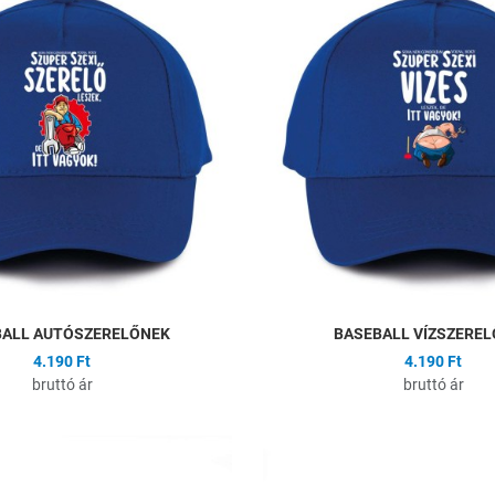
Összehasonlítás
Gyors nézet
BALL AUTÓSZERELŐNEK
BASEBALL VÍZSZERE
4.190 Ft
4.190 Ft
bruttó ár
bruttó ár
ságlistához
Hozzáadás a kívánságlistához