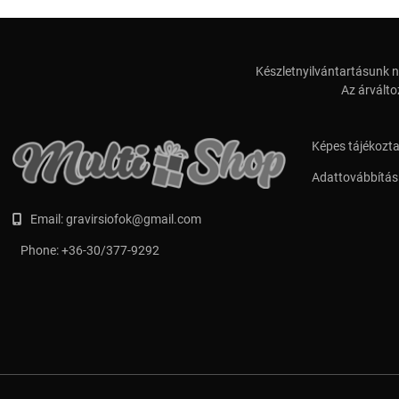
Készletnyilvántartásunk n
Az árválto
Képes tájékozt
Adattovábbítási
Email:
gravirsiofok@gmail.com
Phone:
+36-30/377-9292