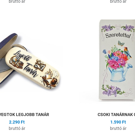
bruttó ár
bruttó ár
ságlistához
Hozzáadás a kívánságlistához
Összehasonlítás
Gyors nézet
VEGTOK LEGJOBB TANÁR
CSOKI TANÁRNAK 
2.290 Ft
1.590 Ft
bruttó ár
bruttó ár