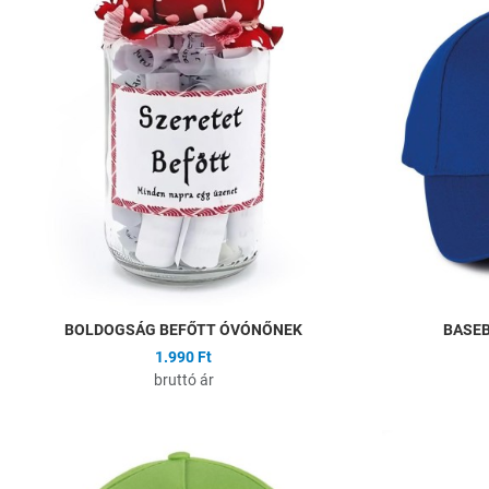
Összehasonlítás
Gyors nézet
BOLDOGSÁG BEFŐTT ÓVÓNŐNEK
BASE
1.990 Ft
bruttó ár
Hozzáadás a kíván