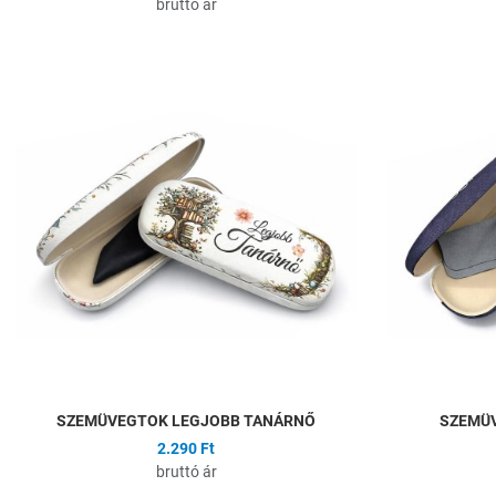
bruttó ár
Hozzáadás a kíván
Összehasonlítás
Gyors nézet
SZEMÜVEGTOK LEGJOBB TANÁRNŐ
SZEMÜ
2.290 Ft
bruttó ár