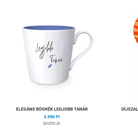
Hozzáadás a kíván
Összehasonlítás
Gyors nézet
ELEGÁNS BÖGRÉK LEGJOBB TANÁR
DÍJSZA
3.990 Ft
bruttó ár