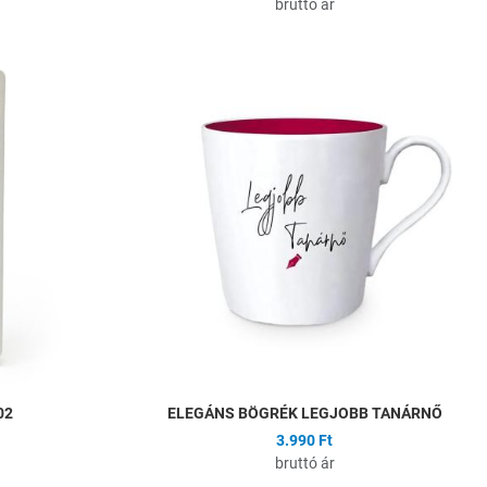
bruttó ár
Hozzáadás a kívánságlistához
H
Összehasonlítás
Ö
Gyors nézet
G
02
ELEGÁNS BÖGRÉK LEGJOBB TANÁRNŐ
3.990 Ft
bruttó ár