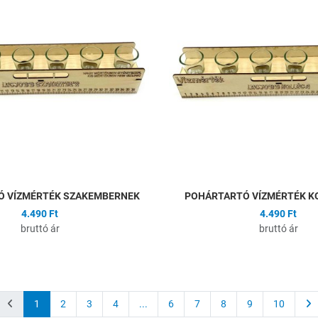
Összehasonlítás
Gyors nézet
Ó VÍZMÉRTÉK SZAKEMBERNEK
POHÁRTARTÓ VÍZMÉRTÉK K
4.490 Ft
4.490 Ft
bruttó ár
bruttó ár
1
2
3
4
...
6
7
8
9
10