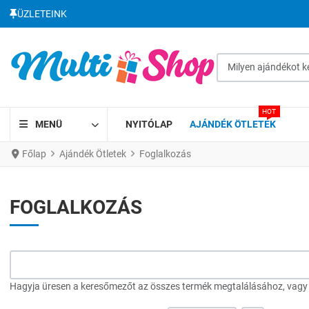
ÜZLETEINK
Milyen ajándékot kere
HOT
MENÜ
NYITÓLAP
AJÁNDÉK ÖTLETEK
Főlap
Ajándék Ötletek
Foglalkozás
FOGLALKOZÁS
Hagyja üresen a keresőmezőt az összes termék megtalálásához, vagy a