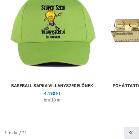
Összehasonlítás
Gyors nézet
BASEBALL SAPKA VILLANYSZERELŐNEK
POHÁRTART
4.190 Ft
bruttó ár
1. oldal / 21