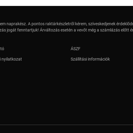
em naprakész. A pontos raktárkészletről kérem, szíveskedjenek érdeklődn
zás jogát fenntartjuk! Árváltozás esetén a vevőt még a számlázás előtt ér
ató
ÁSZF
 nyilatkozat
Szállítási információk