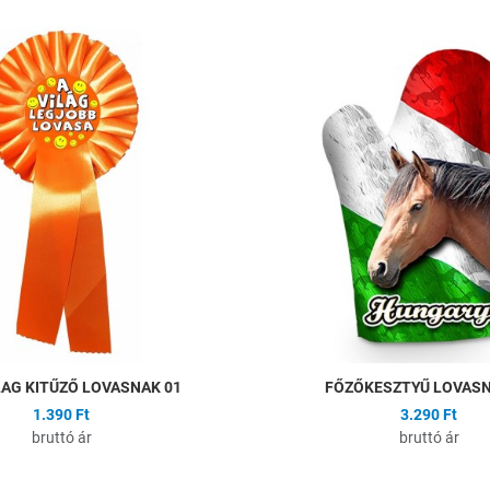
ságlistához
Hozzáadás a kívánságlistához
Összehasonlítás
Gyors nézet
LAG KITŰZŐ LOVASNAK 01
FŐZŐKESZTYŰ LOVASN
1.390 Ft
3.290 Ft
bruttó ár
bruttó ár