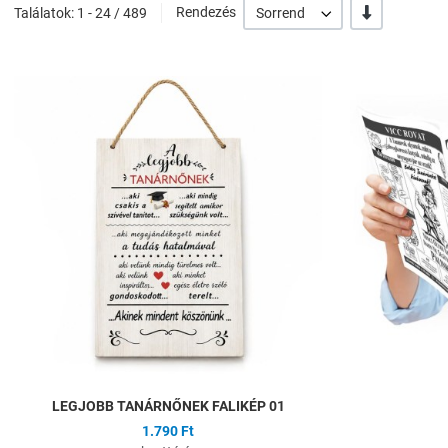
-/+
Találatok: 1 - 24 / 489
Rendezés
Sorrend
Hozzáadás a kíván
Összehasonlítás
Gyors nézet
LEGJOBB TANÁRNŐNEK FALIKÉP 01
1.790 Ft