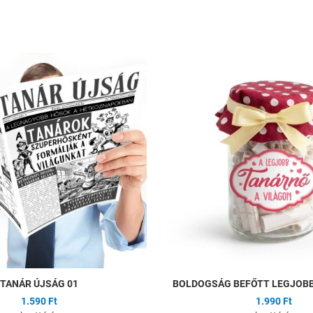
ságlistához
Hozzáadás a kívánságlistához
Összehasonlítás
Gyors nézet
TANÁR ÚJSÁG 01
BOLDOGSÁG BEFŐTT LEGJOBB
1.590 Ft
1.990 Ft