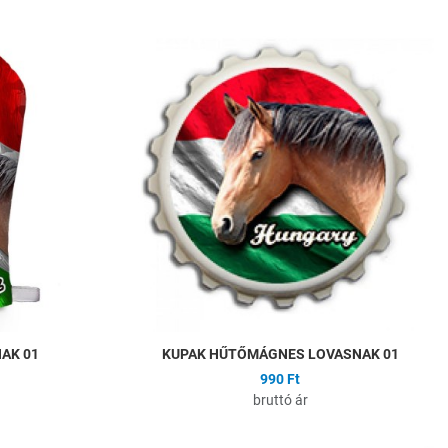
Hozzáadás a kívánságlistához
H
Összehasonlítás
Ö
Gyors nézet
G
AK 01
KUPAK HŰTŐMÁGNES LOVASNAK 01
990 Ft
bruttó ár