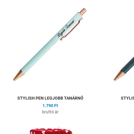
Hozzáadás a kíván
Összehasonlítás
Gyors nézet
STYLISH PEN LEGJOBB TANÁRNŐ
STYLI
1.790 Ft
bruttó ár
Hozzáadás a kíván