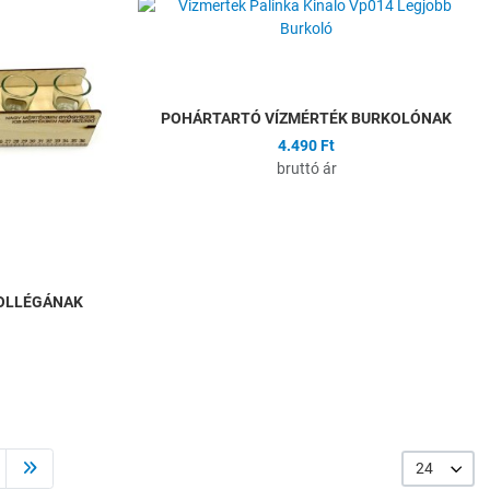
Összehasonlítás
Ö
Gyors nézet
G
POHÁRTARTÓ VÍZMÉRTÉK BURKOLÓNAK
4.490 Ft
bruttó ár
OLLÉGÁNAK
24