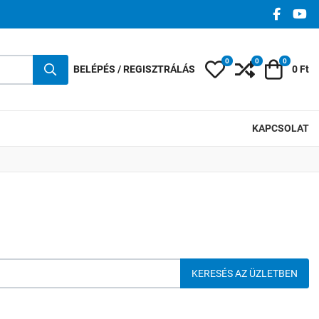
FACEBO
YO
0
0
0
Kedvencek
Összehasonlí
Kosár
BELÉPÉS / REGISZTRÁLÁS
0 Ft
KAPCSOLAT