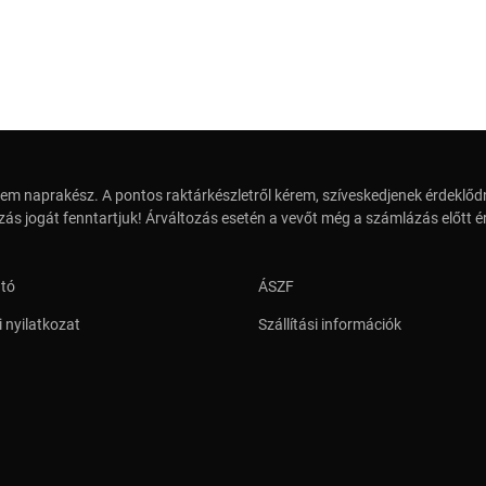
em naprakész. A pontos raktárkészletről kérem, szíveskedjenek érdeklődn
zás jogát fenntartjuk! Árváltozás esetén a vevőt még a számlázás előtt ér
ató
ÁSZF
 nyilatkozat
Szállítási információk