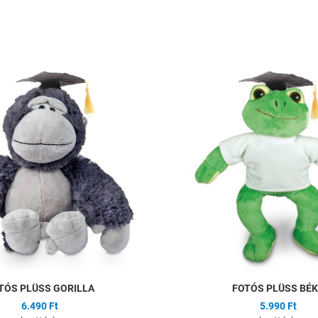
ságlistához
Hozzáadás a kívánságlistához
Összehasonlítás
Gyors nézet
TÓS PLÜSS GORILLA
FOTÓS PLÜSS BÉ
6.490 Ft
5.990 Ft