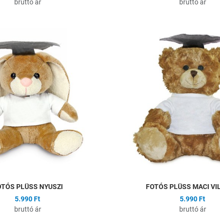
bruttó ár
bruttó ár
ságlistához
Hozzáadás a kívánságlistához
Összehasonlítás
Gyors nézet
OTÓS PLÜSS NYUSZI
FOTÓS PLÜSS MACI VI
5.990 Ft
5.990 Ft
bruttó ár
bruttó ár