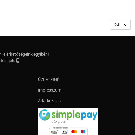
24
i elérhetőségeink egyikén!
tesítjük.
ÜZLETEINK
Impresszum
Adatkezelés