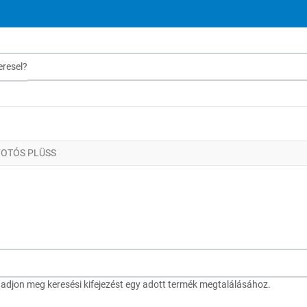
sel?
FOTÓS PLÜSS
djon meg keresési kifejezést egy adott termék megtalálásához.