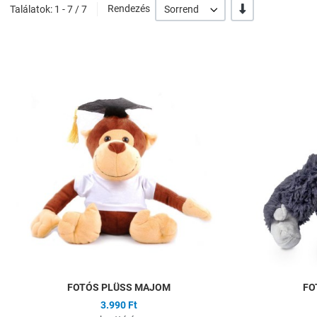
-/+
Találatok: 1 - 7 / 7
Rendezés
Sorrend
Hozzáadás a kíván
Összehasonlítás
Gyors nézet
FOTÓS PLÜSS MAJOM
FO
3.990 Ft