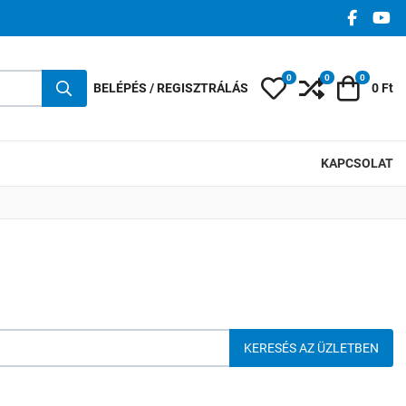
FACEBO
YO
0
0
0
Kedvencek
Összehasonlí
Kosár
BELÉPÉS / REGISZTRÁLÁS
0 Ft
KAPCSOLAT