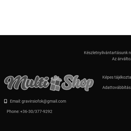
Készletnyilvántartásunk n
Az árválto
Képes tájékozt
Adattovábbítási
Email:
gravirsiofok@gmail.com
Phone:
+36-30/377-9292