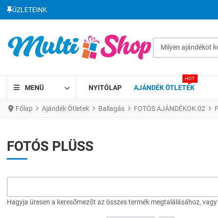
ÜZLETEINK
Milyen ajándékot kere
HOT
MENÜ
NYITÓLAP
AJÁNDÉK ÖTLETEK
Főlap
Ajándék Ötletek
Ballagás
FOTÓS AJÁNDÉKOK 02
FOTÓS PLÜSS
Hagyja üresen a keresőmezőt az összes termék megtalálásához, vagy a