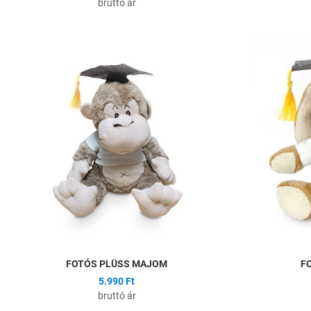
bruttó ár
Hozzáadás a kíván
Összehasonlítás
Gyors nézet
FOTÓS PLÜSS MAJOM
F
5.990 Ft
bruttó ár