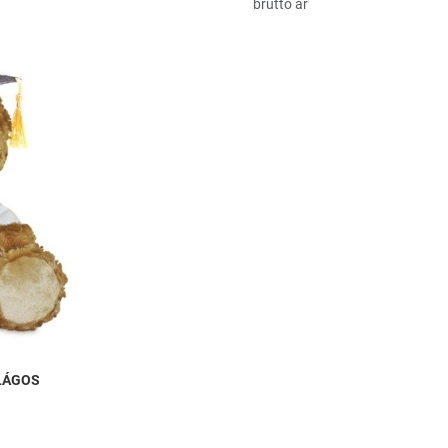
bruttó ár
Hozzáadás a kívánságlistához
Összehasonlítás
Gyors nézet
LÁGOS