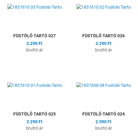
Összehasonlítás
Ö
Gyors nézet
G
FÜSTÖLŐ TARTÓ 027
FÜSTÖLŐ TARTÓ 026
2.290 Ft
2.290 Ft
bruttó ár
bruttó ár
Hozzáadás a kívánságlistához
H
Összehasonlítás
Ö
Gyors nézet
G
FÜSTÖLŐ TARTÓ 025
FÜSTÖLŐ TARTÓ 024
2.290 Ft
2.590 Ft
bruttó ár
bruttó ár