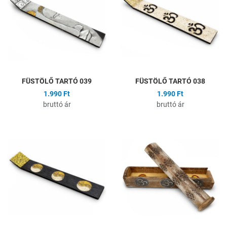
Összehasonlítás
Ö
Gyors nézet
G
FÜSTÖLŐ TARTÓ 039
FÜSTÖLŐ TARTÓ 038
1.990 Ft
1.990 Ft
bruttó ár
bruttó ár
Hozzáadás a kívánságlistához
H
Összehasonlítás
Ö
Gyors nézet
G