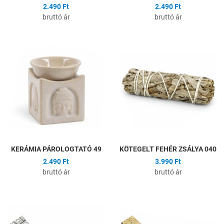
2.490 Ft
2.490 Ft
bruttó ár
bruttó ár
Hozzáadás a kívánságlistához
H
Összehasonlítás
Ö
Gyors nézet
G
KERÁMIA PÁROLOGTATÓ 49
KÖTEGELT FEHÉR ZSÁLYA 040
2.490 Ft
3.990 Ft
bruttó ár
bruttó ár
Hozzáadás a kívánságlistához
H