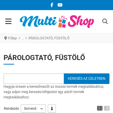
FACEBOOK KÖZÖSSÉGI LINK
YOUTUBE KÖZÖSSÉGI LINK
Főlap
PÁROLOGTATÓ, FÜSTÖLŐ
PÁROLOGTATÓ, FÜSTÖLŐ
Hagyja üresen a keresőmezőt az összes termék megtalálásához,
vagy adjon meg keresési kifejezést egy adott termék
megtalálásához.
Grid
L
-/+
Rendezés
Sorrend