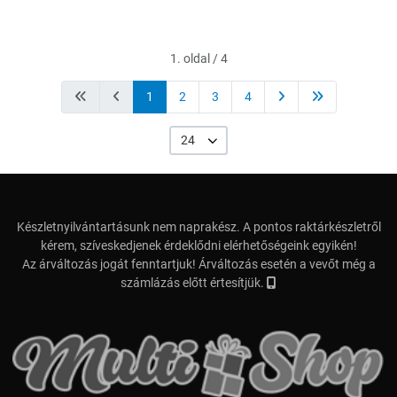
1. oldal / 4
1
2
3
4
24
Készletnyilvántartásunk nem naprakész. A pontos raktárkészletről
kérem, szíveskedjenek érdeklődni elérhetőségeink egyikén!
Az árváltozás jogát fenntartjuk! Árváltozás esetén a vevőt még a
számlázás előtt értesítjük.