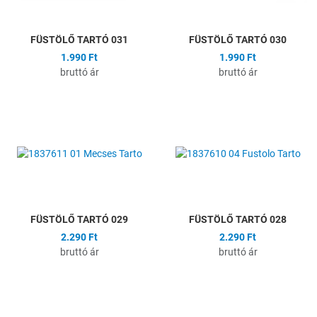
FÜSTÖLŐ TARTÓ 031
FÜSTÖLŐ TARTÓ 030
1.990 Ft
1.990 Ft
bruttó ár
bruttó ár
Hozzáadás a kívánságlistához
H
Összehasonlítás
Ö
Gyors nézet
G
FÜSTÖLŐ TARTÓ 029
FÜSTÖLŐ TARTÓ 028
2.290 Ft
2.290 Ft
bruttó ár
bruttó ár
Hozzáadás a kívánságlistához
H