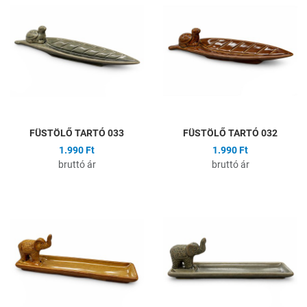
Összehasonlítás
Ö
Gyors nézet
G
FÜSTÖLŐ TARTÓ 033
FÜSTÖLŐ TARTÓ 032
1.990 Ft
1.990 Ft
bruttó ár
bruttó ár
Hozzáadás a kívánságlistához
H
Összehasonlítás
Ö
Gyors nézet
G