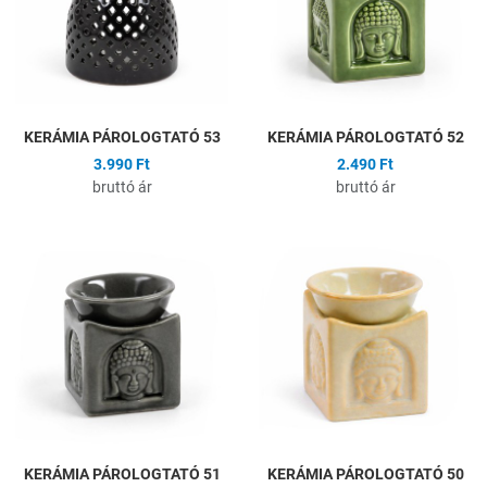
Gyors nézet
G
KERÁMIA PÁROLOGTATÓ 53
KERÁMIA PÁROLOGTATÓ 52
3.990 Ft
2.490 Ft
bruttó ár
bruttó ár
Hozzáadás a kívánságlistához
H
Összehasonlítás
Ö
Gyors nézet
G
KERÁMIA PÁROLOGTATÓ 51
KERÁMIA PÁROLOGTATÓ 50