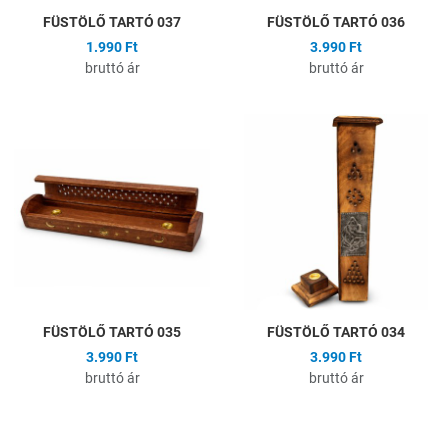
FÜSTÖLŐ TARTÓ 037
FÜSTÖLŐ TARTÓ 036
1.990 Ft
3.990 Ft
bruttó ár
bruttó ár
Hozzáadás a kívánságlistához
H
Összehasonlítás
Ö
Gyors nézet
G
FÜSTÖLŐ TARTÓ 035
FÜSTÖLŐ TARTÓ 034
3.990 Ft
3.990 Ft
bruttó ár
bruttó ár
Hozzáadás a kívánságlistához
H