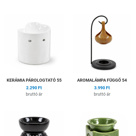
Hozzáadás a kívánságlistához
H
Összehasonlítás
Ö
Gyors nézet
G
KERÁMIA PÁROLOGTATÓ 55
AROMALÁMPA FÜGGŐ 54
2.290 Ft
3.990 Ft
bruttó ár
bruttó ár
Hozzáadás a kívánságlistához
H
Összehasonlítás
Ö