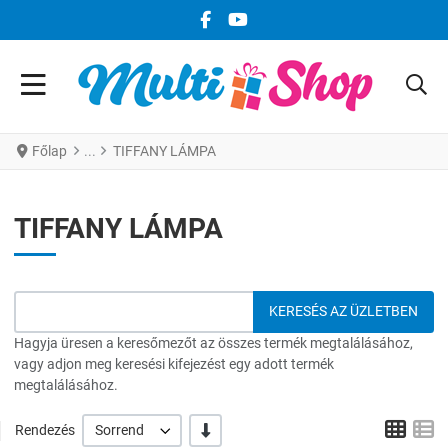
FACEBOOK KÖZÖSSÉGI LINK
YOUTUBE KÖZÖSSÉGI LINK
Főlap
TIFFANY LÁMPA
TIFFANY LÁMPA
Hagyja üresen a keresőmezőt az összes termék megtalálásához,
vagy adjon meg keresési kifejezést egy adott termék
megtalálásához.
Grid
L
-/+
Rendezés
Sorrend