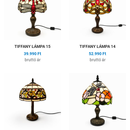
Összehasonlítás
Ö
Gyors nézet
G
TIFFANY LÁMPA 15
TIFFANY LÁMPA 14
39.990 Ft
52.990 Ft
bruttó ár
bruttó ár
Hozzáadás a kívánságlistához
H
Összehasonlítás
Ö
Gyors nézet
G