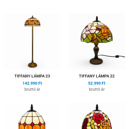
Hozzáadás a kívánságlistához
H
Összehasonlítás
Ö
Gyors nézet
G
TIFFANY LÁMPA 23
TIFFANY LÁMPA 22
142.990 Ft
52.990 Ft
bruttó ár
bruttó ár
Hozzáadás a kívánságlistához
H
Összehasonlítás
Ö