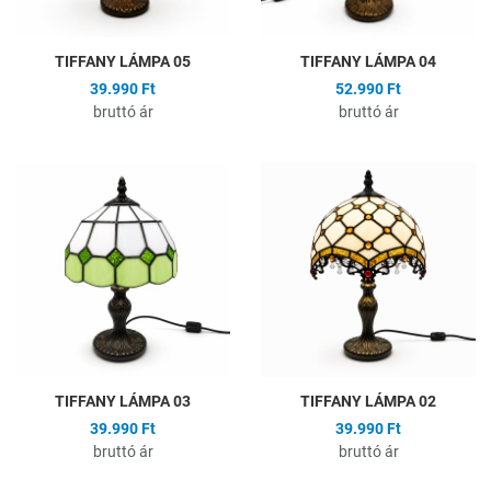
TIFFANY LÁMPA 05
TIFFANY LÁMPA 04
39.990 Ft
52.990 Ft
bruttó ár
bruttó ár
Hozzáadás a kívánságlistához
H
Összehasonlítás
Ö
Gyors nézet
G
TIFFANY LÁMPA 03
TIFFANY LÁMPA 02
39.990 Ft
39.990 Ft
bruttó ár
bruttó ár