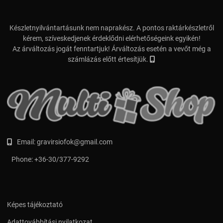
Készletnyilvántartásunk nem naprakész. A pontos raktárkészletről
kérem, szíveskedjenek érdeklődni elérhetőségeink egyikén!
Az árváltozás jogát fenntartjuk! Árváltozás esetén a vevőt még a
számlázás előtt értesítjük.
Email:
gravirsiofok@gmail.com
Phone:
+36-30/377-9292
Képes tájékoztató
Adattovábbítási nyilatkozat