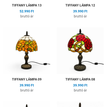
TIFFANY LÁMPA 13
TIFFANY LÁMPA 12
52.990 Ft
39.990 Ft
bruttó ár
bruttó ár
Hozzáadás a kívánságlistához
H
Összehasonlítás
Ö
Gyors nézet
G
TIFFANY LÁMPA 09
TIFFANY LÁMPA 08
39.990 Ft
39.990 Ft
bruttó ár
bruttó ár
Hozzáadás a kívánságlistához
H