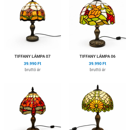
Összehasonlítás
Ö
Gyors nézet
G
TIFFANY LÁMPA 07
TIFFANY LÁMPA 06
39.990 Ft
39.990 Ft
bruttó ár
bruttó ár
Hozzáadás a kívánságlistához
H
Összehasonlítás
Ö
Gyors nézet
G