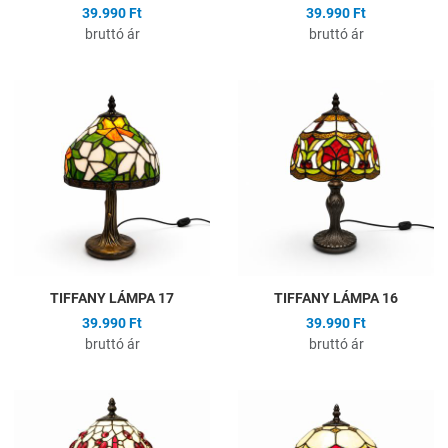
39.990 Ft
39.990 Ft
bruttó ár
bruttó ár
Hozzáadás a kívánságlistához
H
Összehasonlítás
Ö
Gyors nézet
G
TIFFANY LÁMPA 17
TIFFANY LÁMPA 16
39.990 Ft
39.990 Ft
bruttó ár
bruttó ár
Hozzáadás a kívánságlistához
H