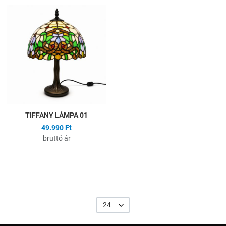
Hozzáadás a kívánságlistához
Összehasonlítás
Gyors nézet
TIFFANY LÁMPA 01
49.990 Ft
bruttó ár
24