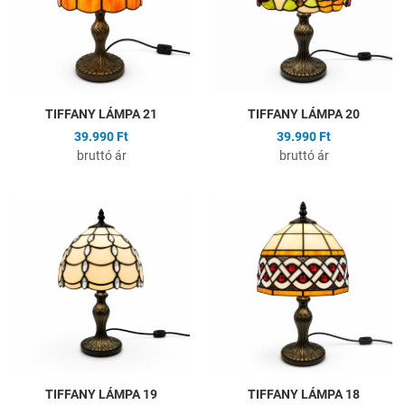
Gyors nézet
G
TIFFANY LÁMPA 21
TIFFANY LÁMPA 20
39.990 Ft
39.990 Ft
bruttó ár
bruttó ár
Hozzáadás a kívánságlistához
H
Összehasonlítás
Ö
Gyors nézet
G
TIFFANY LÁMPA 19
TIFFANY LÁMPA 18