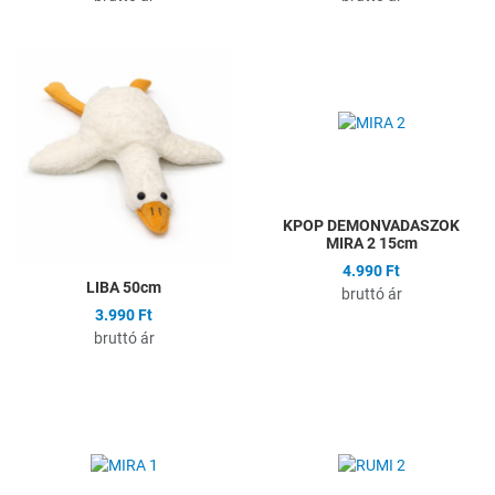
Hozzáadás a kívánságlistához
H
Összehasonlítás
Ö
Gyors nézet
G
KPOP DEMONVADASZOK
MIRA 2 15cm
4.990 Ft
LIBA 50cm
bruttó ár
3.990 Ft
bruttó ár
Hozzáadás a kívánságlistához
H
Összehasonlítás
Ö