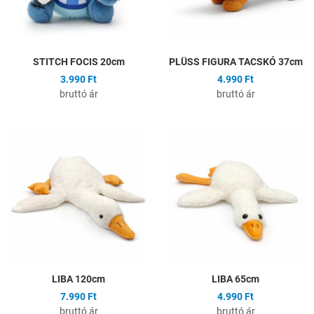
STITCH FOCIS 20cm
PLÜSS FIGURA TACSKÓ 37cm
3.990 Ft
4.990 Ft
bruttó ár
bruttó ár
Hozzáadás a kívánságlistához
H
Összehasonlítás
Ö
Gyors nézet
G
LIBA 120cm
LIBA 65cm
7.990 Ft
4.990 Ft
bruttó ár
bruttó ár