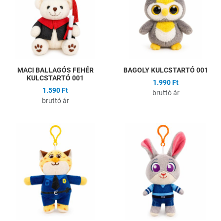
Gyors nézet
G
MACI BALLAGÓS FEHÉR
BAGOLY KULCSTARTÓ 001
KULCSTARTÓ 001
1.990 Ft
1.590 Ft
bruttó ár
bruttó ár
Hozzáadás a kívánságlistához
H
Összehasonlítás
Ö
Gyors nézet
G