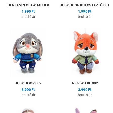
BENJAMIN CLAWHAUSER
JUDY HOOP KULCSTARTÓ 001
1.990 Ft
1.990 Ft
bruttó ár
bruttó ár
Hozzáadás a kívánságlistához
H
Összehasonlítás
Ö
Gyors nézet
G
JUDY HOOP 002
NICK WILDE 002
3.990 Ft
3.990 Ft
bruttó ár
bruttó ár
Hozzáadás a kívánságlistához
H