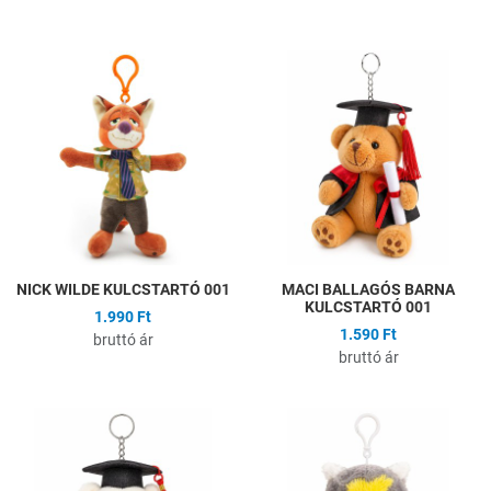
Hozzáadás a kívánságlistához
H
Összehasonlítás
Ö
Gyors nézet
G
NICK WILDE KULCSTARTÓ 001
MACI BALLAGÓS BARNA
KULCSTARTÓ 001
1.990 Ft
1.590 Ft
bruttó ár
bruttó ár
Hozzáadás a kívánságlistához
H
Összehasonlítás
Ö