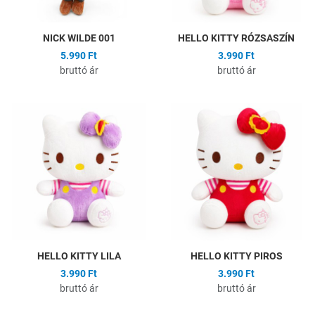
NICK WILDE 001
HELLO KITTY RÓZSASZÍN
5.990 Ft
3.990 Ft
bruttó ár
bruttó ár
Hozzáadás a kívánságlistához
H
Összehasonlítás
Ö
Gyors nézet
G
HELLO KITTY LILA
HELLO KITTY PIROS
3.990 Ft
3.990 Ft
bruttó ár
bruttó ár