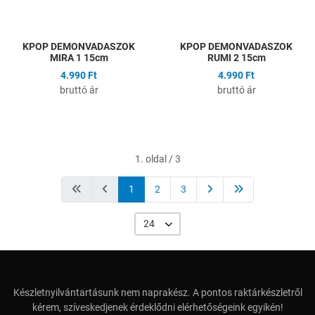
Gyors nézet
G
KPOP DEMONVADASZOK
KPOP DEMONVADASZOK
MIRA 1 15cm
RUMI 2 15cm
4.990 Ft
4.990 Ft
bruttó ár
bruttó ár
1. oldal / 3
1
2
3
24
Készletnyilvántartásunk nem naprakész. A pontos raktárkészletről
kérem, szíveskedjenek érdeklődni elérhetőségeink egyikén!