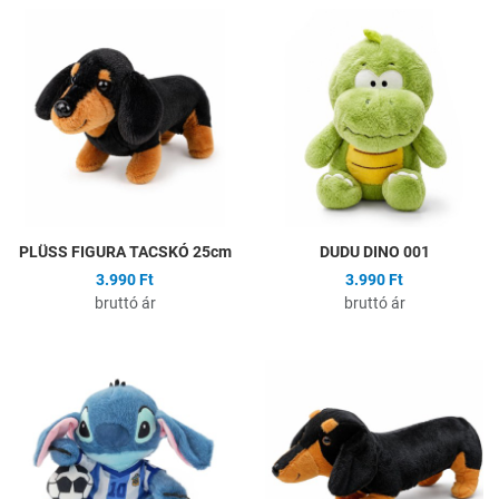
Hozzáadás a kívánságlistához
H
Összehasonlítás
Ö
Gyors nézet
G
PLÜSS FIGURA TACSKÓ 25cm
DUDU DINO 001
3.990 Ft
3.990 Ft
bruttó ár
bruttó ár
Hozzáadás a kívánságlistához
H
Összehasonlítás
Ö
Gyors nézet
G