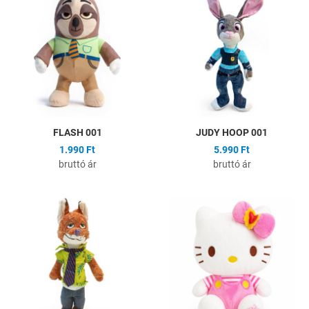
Összehasonlítás
Ö
Gyors nézet
G
FLASH 001
JUDY HOOP 001
1.990 Ft
5.990 Ft
bruttó ár
bruttó ár
Hozzáadás a kívánságlistához
H
Összehasonlítás
Ö
Gyors nézet
G