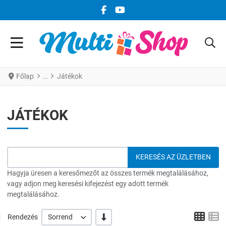
FACEBOOK KÖZÖSSÉGI LINK
YOUTUBE KÖZÖSSÉGI LINK
Főlap
Játékok
JÁTÉKOK
Hagyja üresen a keresőmezőt az összes termék megtalálásához,
vagy adjon meg keresési kifejezést egy adott termék
megtalálásához.
Grid
L
-/+
Rendezés
Sorrend