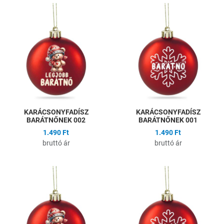
Hozzáadás a kívánságlistához
H
Összehasonlítás
Ö
Gyors nézet
G
KARÁCSONYFADÍSZ
KARÁCSONYFADÍSZ
BARÁTNŐNEK 002
BARÁTNŐNEK 001
1.490 Ft
1.490 Ft
bruttó ár
bruttó ár
Hozzáadás a kívánságlistához
H
Összehasonlítás
Ö
Gyors nézet
G