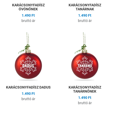
KARÁCSONYFADÍSZ
KARÁCSONYFADÍSZ
ÓVÓNŐNEK
TANÁRNAK
1.490 Ft
1.490 Ft
bruttó ár
bruttó ár
Hozzáadás a kívánságlistához
H
Összehasonlítás
Ö
Gyors nézet
G
KARÁCSONYFADÍSZ DADUS
KARÁCSONYFADÍSZ
TANÁRNŐNEK
1.490 Ft
1.490 Ft
bruttó ár
bruttó ár