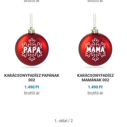
bruttó ár
bruttó ár
Hozzáadás a kívánságlistához
H
Összehasonlítás
Ö
Gyors nézet
G
KARÁCSONYFADÍSZ PAPÁNAK
KARÁCSONYFADÍSZ
002
MAMÁNAK 002
1.490 Ft
1.490 Ft
bruttó ár
bruttó ár
1. oldal / 2