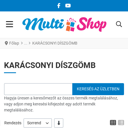
FACEBOOK KÖZÖSSÉGI LINK
YOUTUBE KÖZÖSSÉGI LINK
Főlap
KARÁCSONYI DÍSZGÖMB
KARÁCSONYI DÍSZGÖMB
Hagyja üresen a keresőmezőt az összes termék megtalálásához,
vagy adjon meg keresési kifejezést egy adott termék
megtalálásához.
Grid
L
-/+
Rendezés
Sorrend