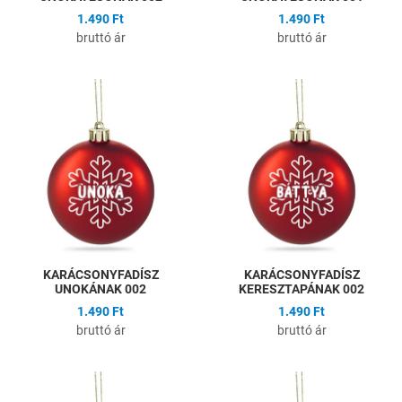
1.490 Ft
1.490 Ft
bruttó ár
bruttó ár
Hozzáadás a kívánságlistához
H
Összehasonlítás
Ö
Gyors nézet
G
KARÁCSONYFADÍSZ
KARÁCSONYFADÍSZ
UNOKÁNAK 002
KERESZTAPÁNAK 002
1.490 Ft
1.490 Ft
bruttó ár
bruttó ár
Hozzáadás a kívánságlistához
H