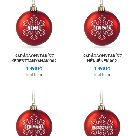
Összehasonlítás
Ö
Gyors nézet
G
KARÁCSONYFADÍSZ
KARÁCSONYFADÍSZ
KERESZTANYÁNAK 002
NÉNJÉNEK 002
1.490 Ft
1.490 Ft
bruttó ár
bruttó ár
Hozzáadás a kívánságlistához
H
Összehasonlítás
Ö
Gyors nézet
G