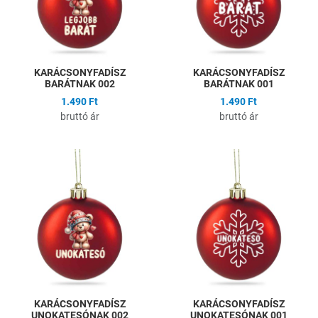
KARÁCSONYFADÍSZ
KARÁCSONYFADÍSZ
BARÁTNAK 002
BARÁTNAK 001
1.490 Ft
1.490 Ft
bruttó ár
bruttó ár
Hozzáadás a kívánságlistához
H
Összehasonlítás
Ö
Gyors nézet
G
KARÁCSONYFADÍSZ
KARÁCSONYFADÍSZ
UNOKATESÓNAK 002
UNOKATESÓNAK 001