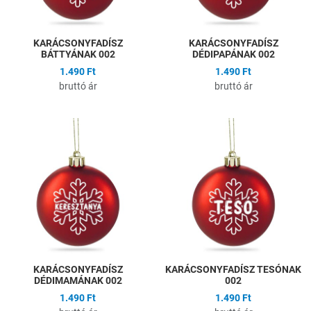
KARÁCSONYFADÍSZ
KARÁCSONYFADÍSZ
BÁTTYÁNAK 002
DÉDIPAPÁNAK 002
1.490 Ft
1.490 Ft
bruttó ár
bruttó ár
Hozzáadás a kívánságlistához
H
Összehasonlítás
Ö
Gyors nézet
G
KARÁCSONYFADÍSZ
KARÁCSONYFADÍSZ TESÓNAK
DÉDIMAMÁNAK 002
002
1.490 Ft
1.490 Ft