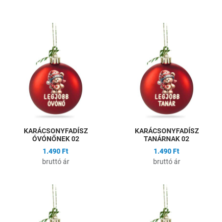
Hozzáadás a kívánságlistához
H
Összehasonlítás
Ö
Gyors nézet
G
KARÁCSONYFADÍSZ
KARÁCSONYFADÍSZ
ÓVÓNŐNEK 02
TANÁRNAK 02
1.490 Ft
1.490 Ft
bruttó ár
bruttó ár
Hozzáadás a kívánságlistához
H
Összehasonlítás
Ö