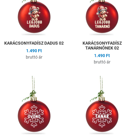
Gyors nézet
G
KARÁCSONYFADÍSZ DADUS 02
KARÁCSONYFADÍSZ
TANÁRNŐNEK 02
1.490 Ft
1.490 Ft
bruttó ár
bruttó ár
Hozzáadás a kívánságlistához
H
Összehasonlítás
Ö
Gyors nézet
G