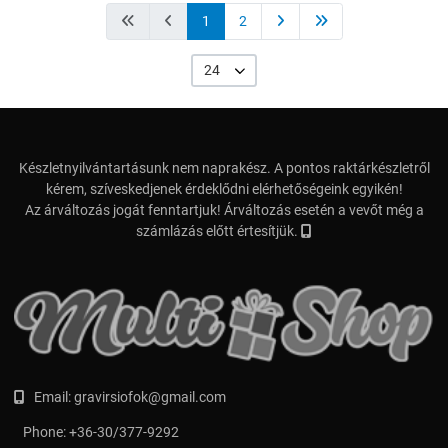
1
2
24
Készletnyilvántartásunk nem naprakész. A pontos raktárkészletről
kérem, szíveskedjenek érdeklődni elérhetőségeink egyikén!
Az árváltozás jogát fenntartjuk! Árváltozás esetén a vevőt még a
számlázás előtt értesítjük.
Email:
gravirsiofok@gmail.com
Phone:
+36-30/377-9292