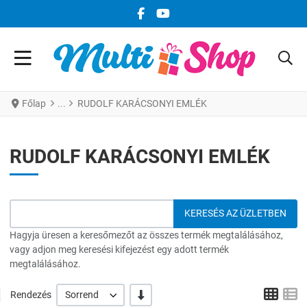
FACEBOOK KÖZÖSSÉGI LINK
YOUTUBE KÖZÖSSÉGI LINK
Főlap
RUDOLF KARÁCSONYI EMLÉK
RUDOLF KARÁCSONYI EMLÉK
Hagyja üresen a keresőmezőt az összes termék megtalálásához,
vagy adjon meg keresési kifejezést egy adott termék
megtalálásához.
Grid
L
-/+
Rendezés
Sorrend