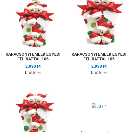
Összehasonlítás
Ö
Gyors nézet
G
KARÁCSONYI EMLÉK EGYEDI
KARÁCSONYI EMLÉK EGYEDI
FELÍRATTAL 106
FELÍRATTAL 105
2.990 Ft
2.990 Ft
bruttó ár
bruttó ár
Hozzáadás a kívánságlistához
H
Összehasonlítás
Ö
Gyors nézet
G