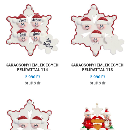
Hozzáadás a kívánságlistához
H
Összehasonlítás
Ö
Gyors nézet
G
KARÁCSONYI EMLÉK EGYEDI
KARÁCSONYI EMLÉK EGYEDI
FELÍRATTAL 114
FELÍRATTAL 113
2.990 Ft
2.990 Ft
bruttó ár
bruttó ár
Hozzáadás a kívánságlistához
H
Összehasonlítás
Ö
Gyors nézet
G