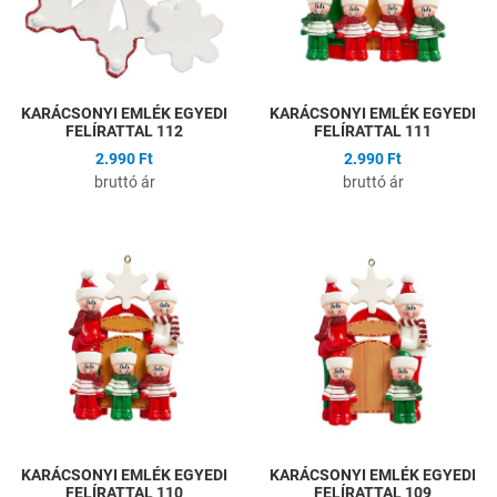
KARÁCSONYI EMLÉK EGYEDI
KARÁCSONYI EMLÉK EGYEDI
FELÍRATTAL 112
FELÍRATTAL 111
2.990 Ft
2.990 Ft
bruttó ár
bruttó ár
Hozzáadás a kívánságlistához
H
Összehasonlítás
Ö
Gyors nézet
G
KARÁCSONYI EMLÉK EGYEDI
KARÁCSONYI EMLÉK EGYEDI
FELÍRATTAL 110
FELÍRATTAL 109