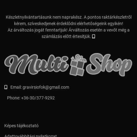
Készletnyilvántartásunk nem naprakész. A pontos raktárkészletről
kérem, szíveskedjenek érdeklődni elérhetőségeink egyikén!
Az árváltozás jogát fenntartjuk! Árváltozás esetén a vevőt még a
számlázás előtt értesítjük.
Email:
gravirsiofok@gmail.com
Phone:
+36-30/377-9292
Képes tájékoztató
Adattovábbítási nyilatkozat