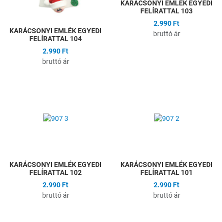
KARÁCSONYI EMLÉK EGYEDI
FELÍRATTAL 103
2.990 Ft
KARÁCSONYI EMLÉK EGYEDI
bruttó ár
FELÍRATTAL 104
2.990 Ft
bruttó ár
Hozzáadás a kívánságlistához
H
Összehasonlítás
Ö
Gyors nézet
G
KARÁCSONYI EMLÉK EGYEDI
KARÁCSONYI EMLÉK EGYEDI
FELÍRATTAL 102
FELÍRATTAL 101
2.990 Ft
2.990 Ft
bruttó ár
bruttó ár