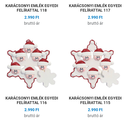
KARÁCSONYI EMLÉK EGYEDI
KARÁCSONYI EMLÉK EGYEDI
FELÍRATTAL 118
FELÍRATTAL 117
2.990 Ft
2.990 Ft
bruttó ár
bruttó ár
Hozzáadás a kívánságlistához
H
Összehasonlítás
Ö
Gyors nézet
G
KARÁCSONYI EMLÉK EGYEDI
KARÁCSONYI EMLÉK EGYEDI
FELÍRATTAL 116
FELÍRATTAL 115
2.990 Ft
2.990 Ft
bruttó ár
bruttó ár