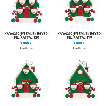
Gyors nézet
G
KARÁCSONYI EMLÉK EGYEDI
KARÁCSONYI EMLÉK EGYEDI
FELÍRATTAL 120
FELÍRATTAL 119
2.990 Ft
2.990 Ft
bruttó ár
bruttó ár
Hozzáadás a kívánságlistához
H
Összehasonlítás
Ö
Gyors nézet
G