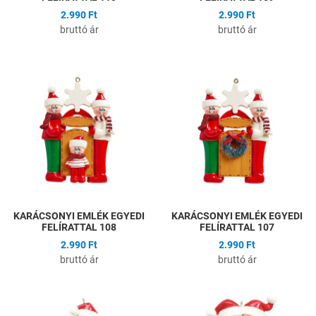
2.990 Ft
2.990 Ft
bruttó ár
bruttó ár
Hozzáadás a kívánságlistához
H
Összehasonlítás
Ö
Gyors nézet
G
KARÁCSONYI EMLÉK EGYEDI
KARÁCSONYI EMLÉK EGYEDI
FELÍRATTAL 108
FELÍRATTAL 107
2.990 Ft
2.990 Ft
bruttó ár
bruttó ár
Hozzáadás a kívánságlistához
H