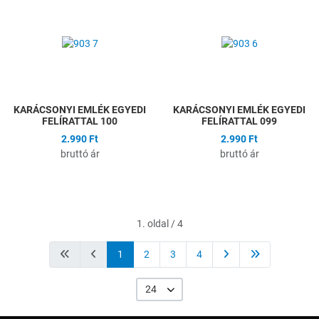
Hozzáadás a kívánságlistához
H
Összehasonlítás
Ö
Gyors nézet
G
KARÁCSONYI EMLÉK EGYEDI
KARÁCSONYI EMLÉK EGYEDI
FELÍRATTAL 100
FELÍRATTAL 099
2.990 Ft
2.990 Ft
bruttó ár
bruttó ár
1. oldal / 4
1
2
3
4
24