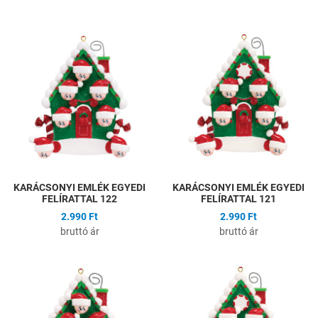
Hozzáadás a kívánságlistához
H
Összehasonlítás
Ö
Gyors nézet
G
KARÁCSONYI EMLÉK EGYEDI
KARÁCSONYI EMLÉK EGYEDI
FELÍRATTAL 122
FELÍRATTAL 121
2.990 Ft
2.990 Ft
bruttó ár
bruttó ár
Hozzáadás a kívánságlistához
H
Összehasonlítás
Ö