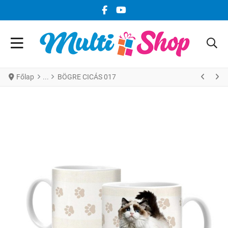
FACEBOOK KÖZÖSSÉGI LINK
YOUTUBE KÖZÖSSÉGI LINK
Főlap
BÖGRE CICÁS 017