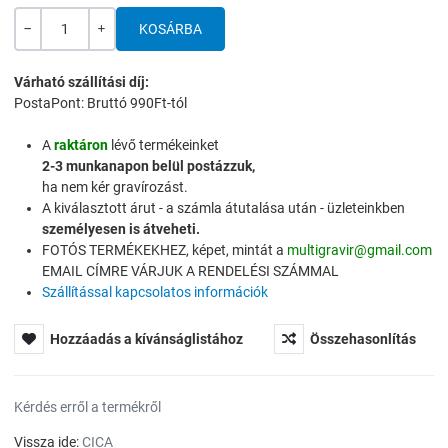
Mennyiség
-
+
Várható szállítási díj:
PostaPont: Bruttó 990Ft-tól
A
raktáron
lévő termékeinket
2-3 munkanapon belül postázzuk,
ha nem kér gravírozást.
A kiválasztott árut - a számla átutalása után - üzleteinkben
személyesen is átveheti.
FOTÓS TERMÉKEKHEZ, képet, mintát a
multigravir@gmail.com
EMAIL CÍMRE VÁRJUK A RENDELÉSI SZÁMMAL
Szállítással kapcsolatos információk
Hozzáadás a kívánságlistához
Összehasonlítás
Kérdés erről a termékről
Vissza ide:
CICA