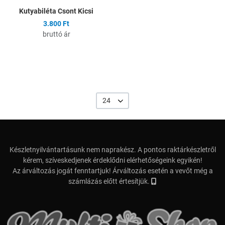
Kutyabiléta Csont Kicsi
3.800 Ft
bruttó ár
24
Készletnyilvántartásunk nem naprakész. A pontos raktárkészletről
kérem, szíveskedjenek érdeklődni elérhetőségeink egyikén!
Az árváltozás jogát fenntartjuk! Árváltozás esetén a vevőt még a
számlázás előtt értesítjük.