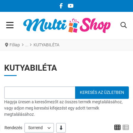
FACEBOOK KÖZÖSSÉGI LINK
YOUTUBE KÖZÖSSÉGI LINK
Főlap
KUTYABILÉTA
KUTYABILÉTA
Hagyja üresen a keresőmezőt az összes termék megtalálásához,
vagy adjon meg keresési kifejezést egy adott termék
megtalálásához.
Grid
L
-/+
Rendezés
Sorrend