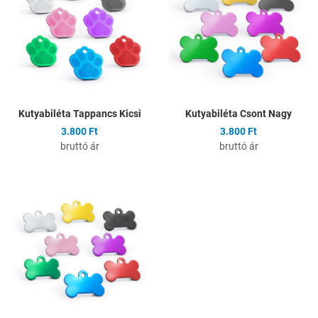
Összehasonlítás
Ö
Gyors nézet
G
Kutyabiléta Tappancs Kicsi
Kutyabiléta Csont Nagy
3.800 Ft
3.800 Ft
bruttó ár
bruttó ár
Hozzáadás a kívánságlistához
Összehasonlítás
Gyors nézet