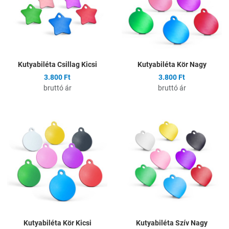
Gyors nézet
G
Kutyabiléta Csillag Kicsi
Kutyabiléta Kör Nagy
3.800 Ft
3.800 Ft
bruttó ár
bruttó ár
Hozzáadás a kívánságlistához
H
Összehasonlítás
Ö
Gyors nézet
G
Kutyabiléta Kör Kicsi
Kutyabiléta Szív Nagy