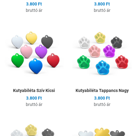
3.800 Ft
3.800 Ft
bruttó ár
bruttó ár
Hozzáadás a kívánságlistához
H
Összehasonlítás
Ö
Gyors nézet
G
Kutyabiléta Szív Kicsi
Kutyabiléta Tappancs Nagy
3.800 Ft
3.800 Ft
bruttó ár
bruttó ár
Hozzáadás a kívánságlistához
H