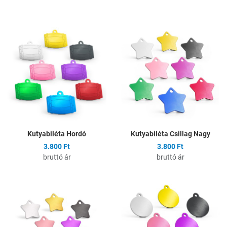
Hozzáadás a kívánságlistához
H
Összehasonlítás
Ö
Gyors nézet
G
Kutyabiléta Hordó
Kutyabiléta Csillag Nagy
3.800 Ft
3.800 Ft
bruttó ár
bruttó ár
Hozzáadás a kívánságlistához
H
Összehasonlítás
Ö