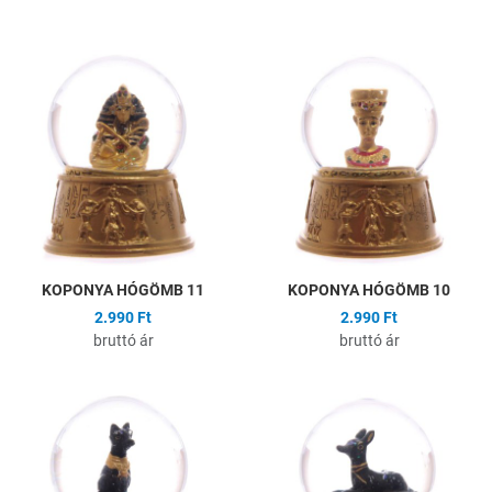
Hozzáadás a kívánságlistához
H
Összehasonlítás
Ö
Gyors nézet
G
KOPONYA HÓGÖMB 11
KOPONYA HÓGÖMB 10
2.990 Ft
2.990 Ft
bruttó ár
bruttó ár
Hozzáadás a kívánságlistához
H
Összehasonlítás
Ö