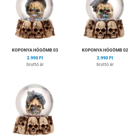
Összehasonlítás
Ö
Gyors nézet
G
KOPONYA HÓGÖMB 03
KOPONYA HÓGÖMB 02
2.990 Ft
2.990 Ft
bruttó ár
bruttó ár
Hozzáadás a kívánságlistához
Összehasonlítás
Gyors nézet