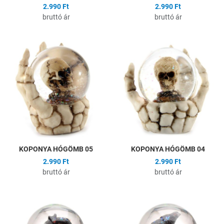
2.990 Ft
2.990 Ft
bruttó ár
bruttó ár
Hozzáadás a kívánságlistához
H
Összehasonlítás
Ö
Gyors nézet
G
KOPONYA HÓGÖMB 05
KOPONYA HÓGÖMB 04
2.990 Ft
2.990 Ft
bruttó ár
bruttó ár
Hozzáadás a kívánságlistához
H