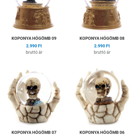
Gyors nézet
G
KOPONYA HÓGÖMB 09
KOPONYA HÓGÖMB 08
2.990 Ft
2.990 Ft
bruttó ár
bruttó ár
Hozzáadás a kívánságlistához
H
Összehasonlítás
Ö
Gyors nézet
G
KOPONYA HÓGÖMB 07
KOPONYA HÓGÖMB 06