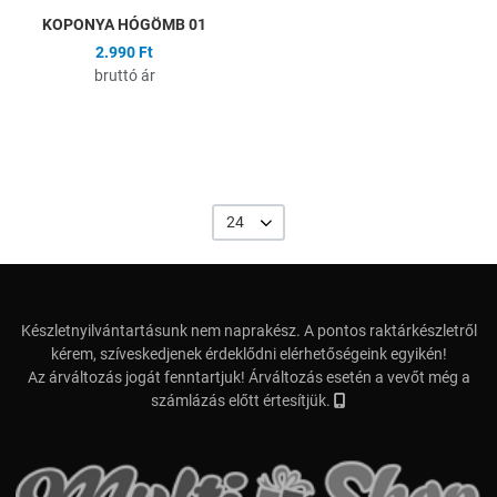
KOPONYA HÓGÖMB 01
2.990 Ft
bruttó ár
24
Készletnyilvántartásunk nem naprakész. A pontos raktárkészletről
kérem, szíveskedjenek érdeklődni elérhetőségeink egyikén!
Az árváltozás jogát fenntartjuk! Árváltozás esetén a vevőt még a
számlázás előtt értesítjük.