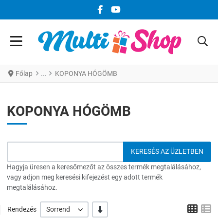
FACEBOOK KÖZÖSSÉGI LINK
YOUTUBE KÖZÖSSÉGI LINK
Főlap
KOPONYA HÓGÖMB
KOPONYA HÓGÖMB
Hagyja üresen a keresőmezőt az összes termék megtalálásához,
vagy adjon meg keresési kifejezést egy adott termék
megtalálásához.
Grid
L
-/+
Rendezés
Sorrend