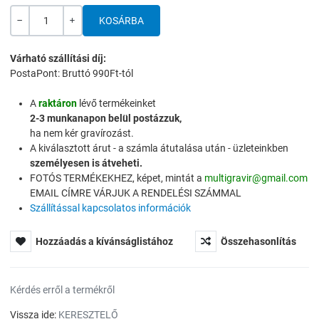
Mennyiség
-
+
Várható szállítási díj:
PostaPont: Bruttó 990Ft-tól
A
raktáron
lévő termékeinket
2-3 munkanapon belül postázzuk,
ha nem kér gravírozást.
A kiválasztott árut - a számla átutalása után - üzleteinkben
személyesen is átveheti.
FOTÓS TERMÉKEKHEZ, képet, mintát a
multigravir@gmail.com
EMAIL CÍMRE VÁRJUK A RENDELÉSI SZÁMMAL
Szállítással kapcsolatos információk
Hozzáadás a kívánságlistához
Összehasonlítás
Kérdés erről a termékről
Vissza ide:
KERESZTELŐ