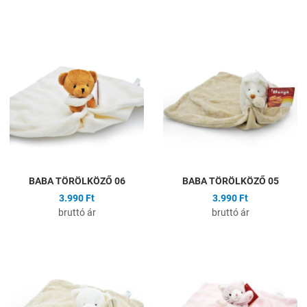
Hozzáadás a kívánságlistához
H
Összehasonlítás
Ö
Gyors nézet
G
BABA TÖRÖLKÖZŐ 06
BABA TÖRÖLKÖZŐ 05
3.990 Ft
3.990 Ft
bruttó ár
bruttó ár
Hozzáadás a kívánságlistához
H
Összehasonlítás
Ö