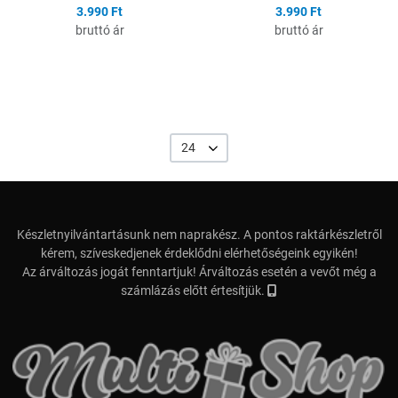
3.990 Ft
3.990 Ft
bruttó ár
bruttó ár
24
Készletnyilvántartásunk nem naprakész. A pontos raktárkészletről
kérem, szíveskedjenek érdeklődni elérhetőségeink egyikén!
Az árváltozás jogát fenntartjuk! Árváltozás esetén a vevőt még a
számlázás előtt értesítjük.