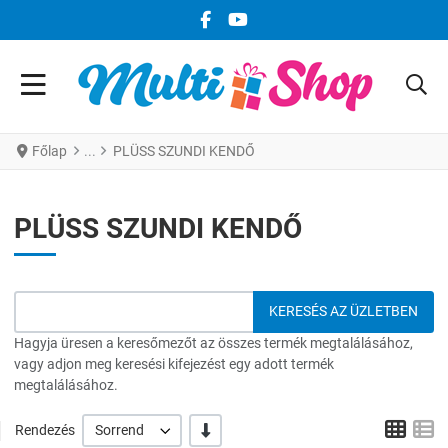
FACEBOOK KÖZÖSSÉGI LINK
YOUTUBE KÖZÖSSÉGI LINK
Főlap
PLÜSS SZUNDI KENDŐ
PLÜSS SZUNDI KENDŐ
Hagyja üresen a keresőmezőt az összes termék megtalálásához,
vagy adjon meg keresési kifejezést egy adott termék
megtalálásához.
Grid
L
-/+
Rendezés
Sorrend