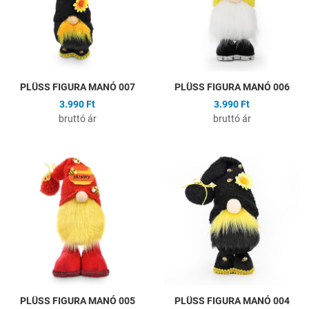
Gyors nézet
G
PLÜSS FIGURA MANÓ 007
PLÜSS FIGURA MANÓ 006
3.990 Ft
3.990 Ft
bruttó ár
bruttó ár
Hozzáadás a kívánságlistához
H
Összehasonlítás
Ö
Gyors nézet
G
PLÜSS FIGURA MANÓ 005
PLÜSS FIGURA MANÓ 004