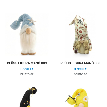
Hozzáadás a kívánságlistához
H
Összehasonlítás
Ö
Gyors nézet
G
PLÜSS FIGURA MANÓ 009
PLÜSS FIGURA MANÓ 008
3.990 Ft
3.990 Ft
bruttó ár
bruttó ár
Hozzáadás a kívánságlistához
H
Összehasonlítás
Ö