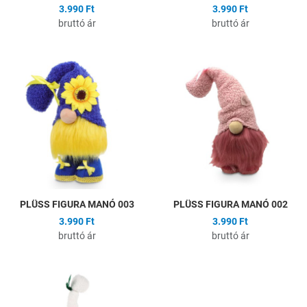
3.990 Ft
3.990 Ft
bruttó ár
bruttó ár
Hozzáadás a kívánságlistához
H
Összehasonlítás
Ö
Gyors nézet
G
PLÜSS FIGURA MANÓ 003
PLÜSS FIGURA MANÓ 002
3.990 Ft
3.990 Ft
bruttó ár
bruttó ár
Hozzáadás a kívánságlistához