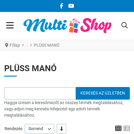
FACEBOOK KÖZÖSSÉGI LINK
YOUTUBE KÖZÖSSÉGI LINK
Főlap
PLÜSS MANÓ
PLÜSS MANÓ
Hagyja üresen a keresőmezőt az összes termék megtalálásához,
vagy adjon meg keresési kifejezést egy adott termék
megtalálásához.
Grid
L
-/+
Rendezés
Sorrend