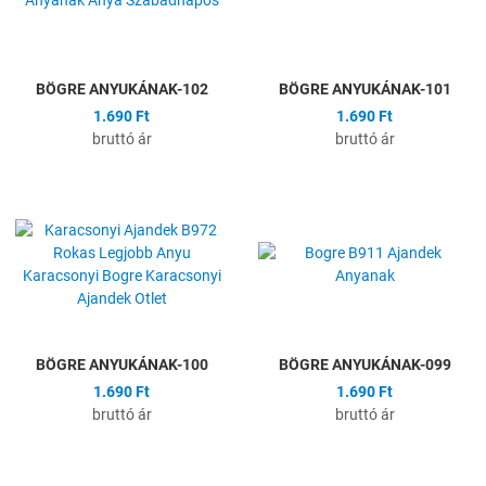
Gyors nézet
G
BÖGRE ANYUKÁNAK-102
BÖGRE ANYUKÁNAK-101
1.690 Ft
1.690 Ft
bruttó ár
bruttó ár
Hozzáadás a kívánságlistához
H
Összehasonlítás
Ö
Gyors nézet
G
BÖGRE ANYUKÁNAK-100
BÖGRE ANYUKÁNAK-099
1.690 Ft
1.690 Ft
bruttó ár
bruttó ár
Hozzáadás a kívánságlistához
H