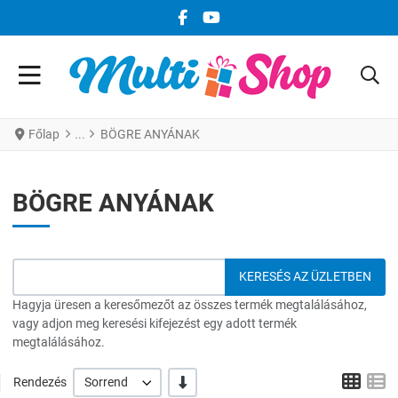
FACEBOOK KÖZÖSSÉGI LINK
YOUTUBE KÖZÖSSÉGI LINK
Főlap
BÖGRE ANYÁNAK
BÖGRE ANYÁNAK
Hagyja üresen a keresőmezőt az összes termék megtalálásához,
vagy adjon meg keresési kifejezést egy adott termék
megtalálásához.
Grid
L
-/+
Rendezés
Sorrend