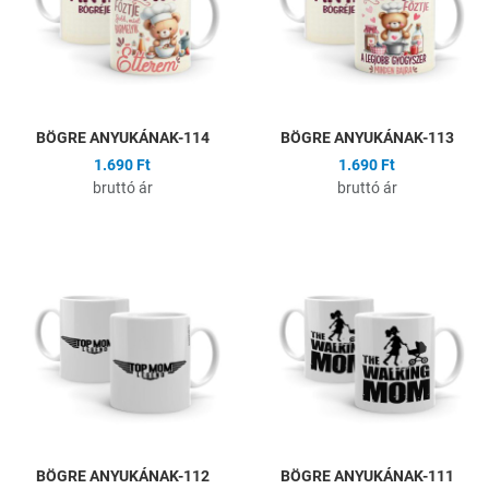
Gyors nézet
G
BÖGRE ANYUKÁNAK-114
BÖGRE ANYUKÁNAK-113
1.690 Ft
1.690 Ft
bruttó ár
bruttó ár
Hozzáadás a kívánságlistához
H
Összehasonlítás
Ö
Gyors nézet
G
BÖGRE ANYUKÁNAK-112
BÖGRE ANYUKÁNAK-111