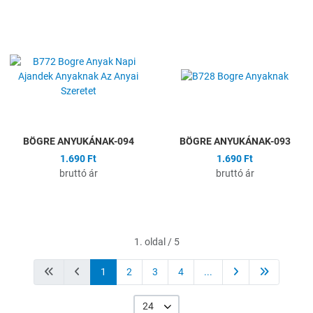
Hozzáadás a kívánságlistához
H
Összehasonlítás
Ö
Gyors nézet
G
BÖGRE ANYUKÁNAK-094
BÖGRE ANYUKÁNAK-093
1.690 Ft
1.690 Ft
bruttó ár
bruttó ár
1. oldal / 5
1
2
3
4
...
24