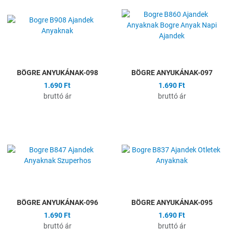
Összehasonlítás
Ö
Gyors nézet
G
BÖGRE ANYUKÁNAK-098
BÖGRE ANYUKÁNAK-097
1.690 Ft
1.690 Ft
bruttó ár
bruttó ár
Hozzáadás a kívánságlistához
H
Összehasonlítás
Ö
Gyors nézet
G
BÖGRE ANYUKÁNAK-096
BÖGRE ANYUKÁNAK-095
1.690 Ft
1.690 Ft
bruttó ár
bruttó ár