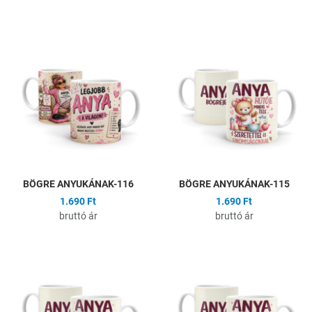
Hozzáadás a kívánságlistához
H
Összehasonlítás
Ö
Gyors nézet
G
BÖGRE ANYUKÁNAK-116
BÖGRE ANYUKÁNAK-115
1.690 Ft
1.690 Ft
bruttó ár
bruttó ár
Hozzáadás a kívánságlistához
H
Összehasonlítás
Ö