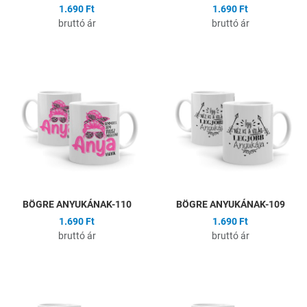
1.690 Ft
1.690 Ft
bruttó ár
bruttó ár
Hozzáadás a kívánságlistához
H
Összehasonlítás
Ö
Gyors nézet
G
BÖGRE ANYUKÁNAK-110
BÖGRE ANYUKÁNAK-109
1.690 Ft
1.690 Ft
bruttó ár
bruttó ár
Hozzáadás a kívánságlistához
H