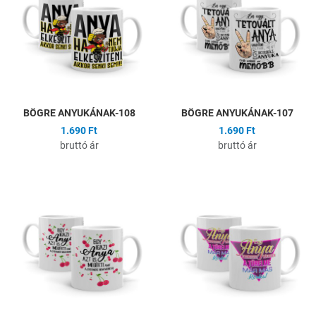
Összehasonlítás
Ö
Gyors nézet
G
BÖGRE ANYUKÁNAK-108
BÖGRE ANYUKÁNAK-107
1.690 Ft
1.690 Ft
bruttó ár
bruttó ár
Hozzáadás a kívánságlistához
H
Összehasonlítás
Ö
Gyors nézet
G