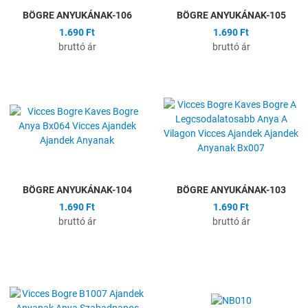
BÖGRE ANYUKÁNAK-106
BÖGRE ANYUKÁNAK-105
1.690 Ft
1.690 Ft
bruttó ár
bruttó ár
Hozzáadás a kívánságlistához
H
Összehasonlítás
Ö
Gyors nézet
G
BÖGRE ANYUKÁNAK-104
BÖGRE ANYUKÁNAK-103
1.690 Ft
1.690 Ft
bruttó ár
bruttó ár
Hozzáadás a kívánságlistához
H
Összehasonlítás
Ö