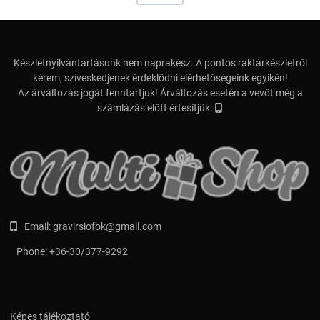
Készletnyilvántartásunk nem naprakész. A pontos raktárkészletről
kérem, szíveskedjenek érdeklődni elérhetőségeink egyikén!
Az árváltozás jogát fenntartjuk! Árváltozás esetén a vevőt még a
számlázás előtt értesítjük.
Email:
gravirsiofok@gmail.com
Phone:
+36-30/377-9292
Képes tájékoztató