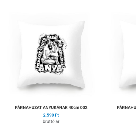
Hozzáadás a kíván
Összehasonlítás
Gyors nézet
PÁRNAHUZAT ANYUKÁNAK 40cm 002
PÁRNAHU
2.590 Ft
bruttó ár