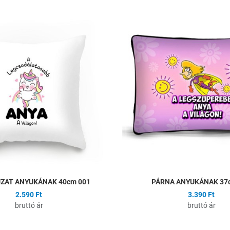
ságlistához
Hozzáadás a kívánságlistához
Összehasonlítás
Gyors nézet
ZAT ANYUKÁNAK 40cm 001
PÁRNA ANYUKÁNAK 37
2.590 Ft
3.390 Ft
bruttó ár
bruttó ár