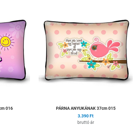
Hozzáadás a kívánságlistához
H
Összehasonlítás
Ö
Gyors nézet
G
cm 016
PÁRNA ANYUKÁNAK 37cm 015
3.390 Ft
bruttó ár