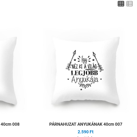
Grid
L
Hozzáadás a kívánságlistához
H
Összehasonlítás
Ö
Gyors nézet
G
40cm 008
PÁRNAHUZAT ANYUKÁNAK 40cm 007
2.590 Ft