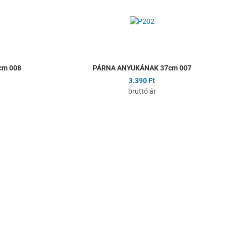
Összehasonlítás
Ö
Gyors nézet
G
cm 008
PÁRNA ANYUKÁNAK 37cm 007
3.390 Ft
bruttó ár
Hozzáadás a kívánságlistához
H