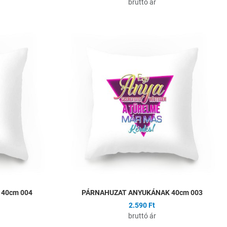
bruttó ár
Hozzáadás a kívánságlistához
H
Összehasonlítás
Ö
Gyors nézet
G
40cm 004
PÁRNAHUZAT ANYUKÁNAK 40cm 003
2.590 Ft
bruttó ár