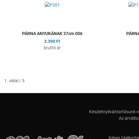
Összehasonlítás
Gyors nézet
PÁRNA ANYUKÁNAK 37cm 006
PÁRNA
3.390 Ft
bruttó ár
1. oldal / 5
Készletnyilvántartásunk n
Az árválto
Képes tájékozt