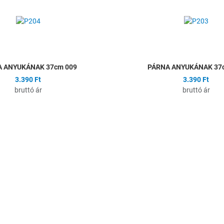
Összehasonlítás
Gyors nézet
 ANYUKÁNAK 37cm 009
PÁRNA ANYUKÁNAK 37
3.390 Ft
3.390 Ft
bruttó ár
bruttó ár
ságlistához
Hozzáadás a kívánságlistához