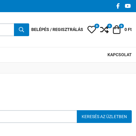
FACEBO
YO
0
0
0
Kedvencek
Összehasonlí
Kosár
BELÉPÉS / REGISZTRÁLÁS
0 Ft
KAPCSOLAT