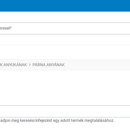
sel?
K ANYUKÁNAK
PÁRNA ANYÁNAK
djon meg keresési kifejezést egy adott termék megtalálásához.