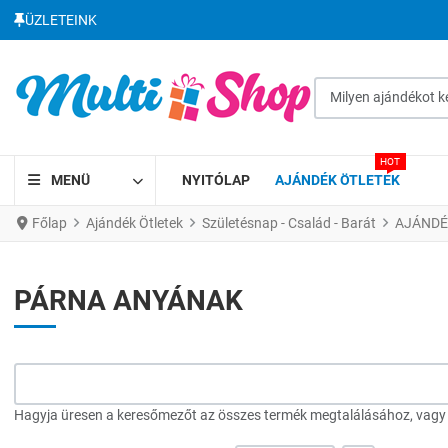
ÜZLETEINK
Milyen ajándékot kere
HOT
MENÜ
NYITÓLAP
AJÁNDÉK ÖTLETEK
Főlap
Ajándék Ötletek
Születésnap - Család - Barát
AJÁNDÉ
PÁRNA ANYÁNAK
Hagyja üresen a keresőmezőt az összes termék megtalálásához, vagy a