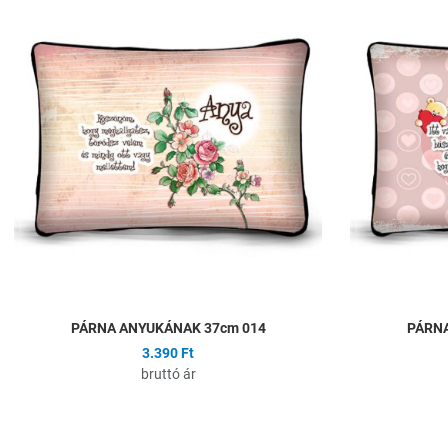
Hozzáadás a kíván
Összehasonlítás
Gyors nézet
PÁRNA ANYUKÁNAK 37cm 014
PÁRNA
3.390 Ft
bruttó ár
Hozzáadás a kíván