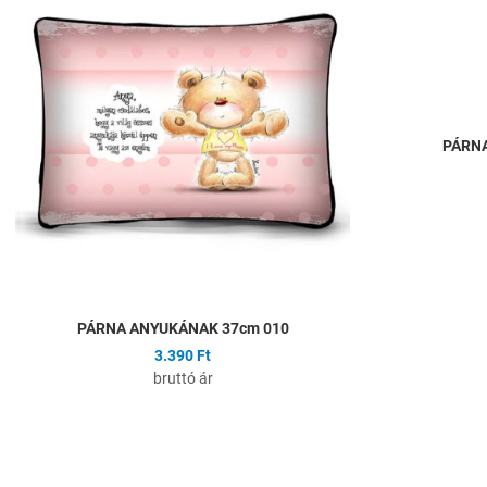
Összehasonlítás
Gyors nézet
PÁRNA
PÁRNA ANYUKÁNAK 37cm 010
3.390 Ft
bruttó ár
Hozzáadás a kíván