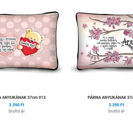
ságlistához
Hozzáadás a kívánságlistához
Összehasonlítás
Gyors nézet
 ANYUKÁNAK 37cm 013
PÁRNA ANYUKÁNAK 37
3.390 Ft
3.390 Ft
bruttó ár
bruttó ár
ságlistához
Hozzáadás a kívánságlistához