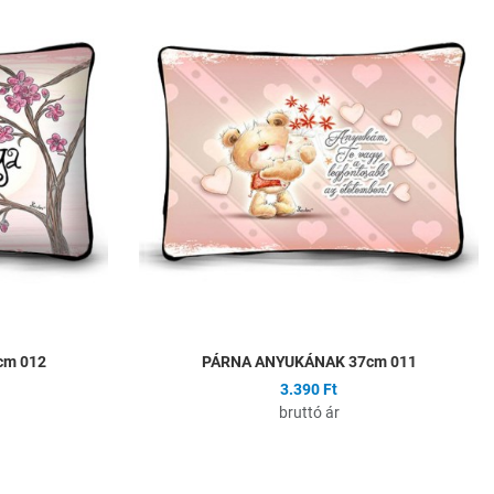
Hozzáadás a kívánságlistához
H
Összehasonlítás
Ö
Gyors nézet
G
cm 012
PÁRNA ANYUKÁNAK 37cm 011
3.390 Ft
bruttó ár
Hozzáadás a kívánságlistához
H