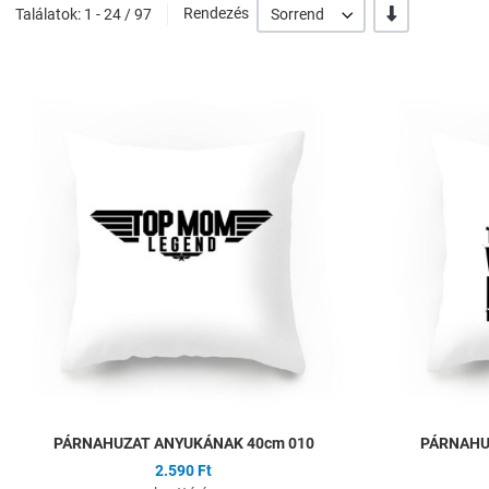
-/+
Találatok: 1 - 24 / 97
Rendezés
Sorrend
Hozzáadás a kíván
Összehasonlítás
Gyors nézet
PÁRNAHUZAT ANYUKÁNAK 40cm 010
PÁRNAHU
2.590 Ft