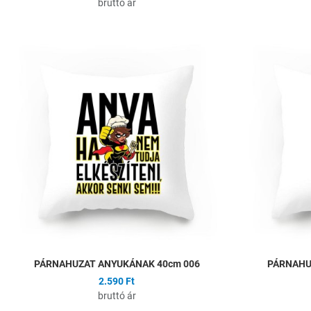
bruttó ár
Hozzáadás a kíván
Összehasonlítás
Gyors nézet
PÁRNAHUZAT ANYUKÁNAK 40cm 006
PÁRNAHU
2.590 Ft
bruttó ár