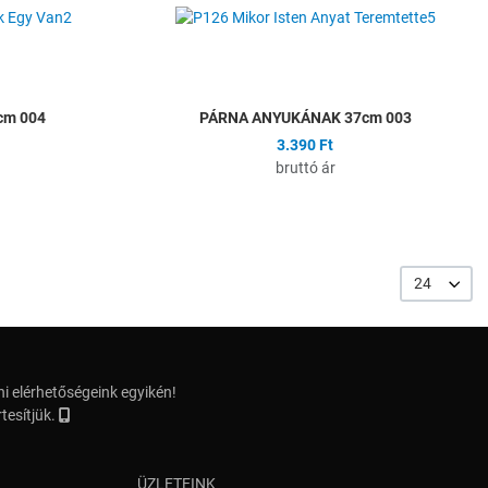
Összehasonlítás
Ö
Gyors nézet
G
cm 004
PÁRNA ANYUKÁNAK 37cm 003
3.390 Ft
bruttó ár
24
i elérhetőségeink egyikén!
tesítjük.
ÜZLETEINK