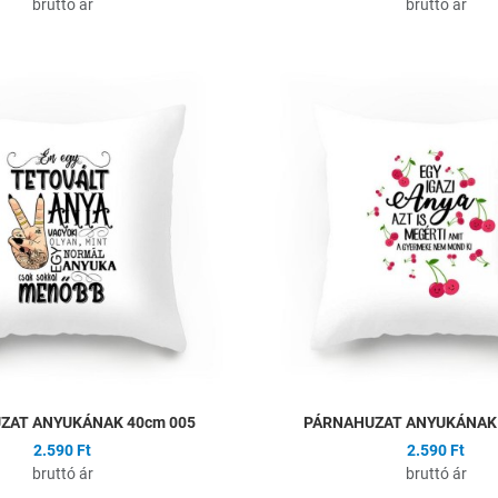
bruttó ár
bruttó ár
ságlistához
Hozzáadás a kívánságlistához
Összehasonlítás
Gyors nézet
ZAT ANYUKÁNAK 40cm 005
PÁRNAHUZAT ANYUKÁNAK 
2.590 Ft
2.590 Ft
bruttó ár
bruttó ár