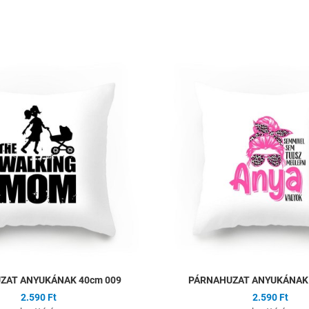
ságlistához
Hozzáadás a kívánságlistához
Összehasonlítás
Gyors nézet
ZAT ANYUKÁNAK 40cm 009
PÁRNAHUZAT ANYUKÁNAK 
2.590 Ft
2.590 Ft