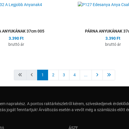
Összehasonlítás
Gyors nézet
 ANYUKÁNAK 37cm 005
PÁRNA ANYUKÁNAK 37
3.390 Ft
3.390 Ft
bruttó ár
bruttó ár
1
2
3
4
...
em naprakész. A pontos raktárkészletről kérem, szíveskedjenek érdeklődn
zás jogát fenntartjuk! Árváltozás esetén a vevőt még a számlázás előtt ér
ató
ÁSZF