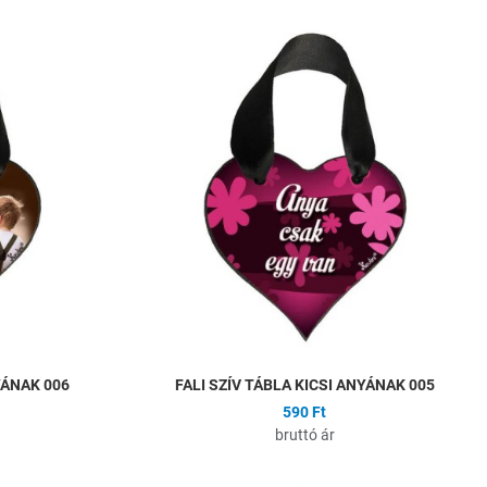
Hozzáadás a kívánságlistához
H
Összehasonlítás
Ö
Gyors nézet
G
YÁNAK 006
FALI SZÍV TÁBLA KICSI ANYÁNAK 005
590 Ft
bruttó ár