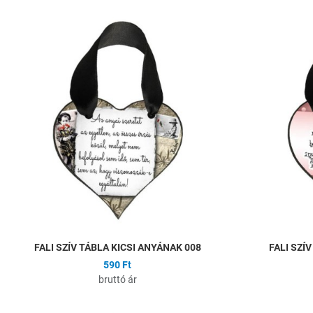
Hozzáadás a kíván
Összehasonlítás
Gyors nézet
FALI SZÍV TÁBLA KICSI ANYÁNAK 008
FALI SZÍ
590 Ft
bruttó ár