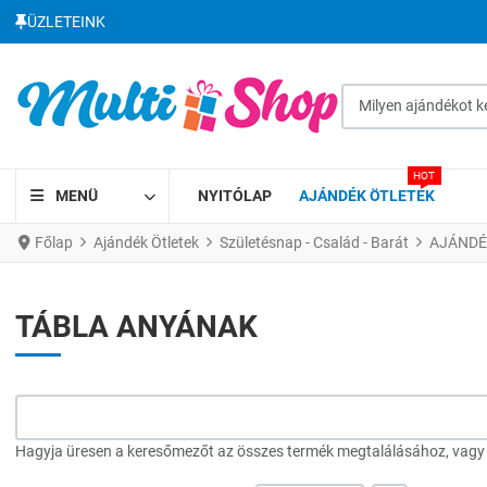
ÜZLETEINK
Milyen ajándékot kere
HOT
MENÜ
NYITÓLAP
AJÁNDÉK ÖTLETEK
Főlap
Ajándék Ötletek
Születésnap - Család - Barát
AJÁNDÉ
TÁBLA ANYÁNAK
Hagyja üresen a keresőmezőt az összes termék megtalálásához, vagy a