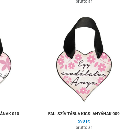
bruttó ár
Hozzáadás a kívánságlistához
H
Összehasonlítás
Ö
Gyors nézet
G
YÁNAK 010
FALI SZÍV TÁBLA KICSI ANYÁNAK 009
590 Ft
bruttó ár