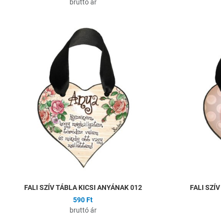
bruttó ár
Hozzáadás a kíván
Összehasonlítás
Gyors nézet
FALI SZÍV TÁBLA KICSI ANYÁNAK 012
FALI SZÍ
590 Ft
bruttó ár