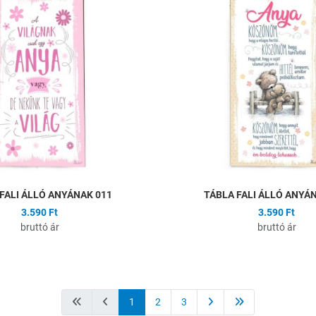
Összehasonlítás
Gyors nézet
FALI ÁLLÓ ANYÁNAK 011
TÁBLA FALI ÁLLÓ ANYÁ
3.590 Ft
3.590 Ft
bruttó ár
bruttó ár
1
2
3