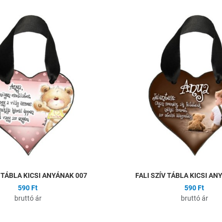
ságlistához
Hozzáadás a kívánságlistához
Összehasonlítás
Gyors nézet
V TÁBLA KICSI ANYÁNAK 007
FALI SZÍV TÁBLA KICSI AN
590 Ft
590 Ft
bruttó ár
bruttó ár