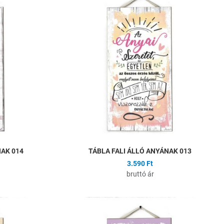
Összehasonlítás
Ö
Gyors nézet
G
NAK 014
TÁBLA FALI ÁLLÓ ANYÁNAK 013
3.590 Ft
bruttó ár
Hozzáadás a kívánságlistához
H