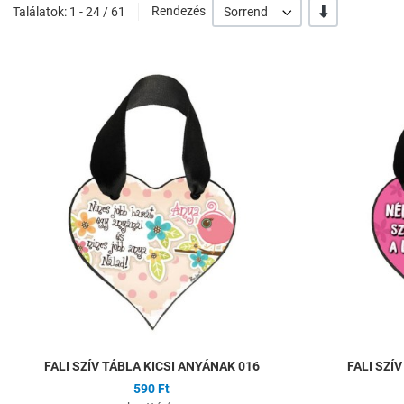
-/+
Találatok: 1 - 24 / 61
Rendezés
Sorrend
Hozzáadás a kíván
Összehasonlítás
Gyors nézet
FALI SZÍV TÁBLA KICSI ANYÁNAK 016
FALI SZÍ
590 Ft