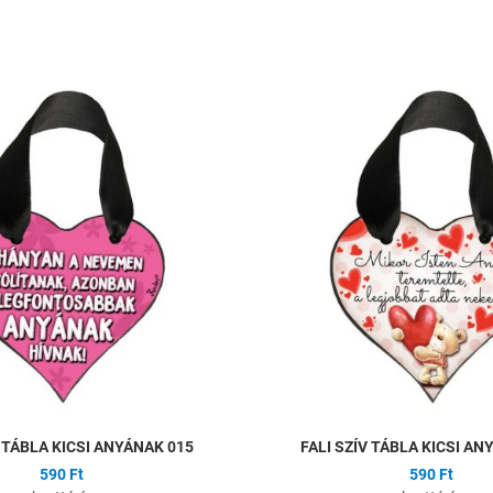
ságlistához
Hozzáadás a kívánságlistához
Összehasonlítás
Gyors nézet
V TÁBLA KICSI ANYÁNAK 015
FALI SZÍV TÁBLA KICSI AN
590 Ft
590 Ft