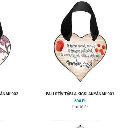
Hozzáadás a kívánságlistához
H
Összehasonlítás
Ö
Gyors nézet
G
YÁNAK 002
FALI SZÍV TÁBLA KICSI ANYÁNAK 001
590 Ft
bruttó ár
Hozzáadás a kívánságlistához
H