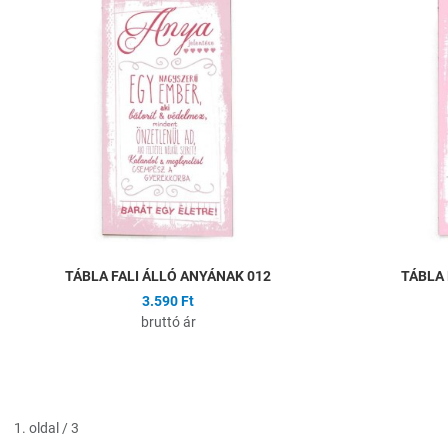
Összehasonlítás
Gyors nézet
TÁBLA FALI ÁLLÓ ANYÁNAK 012
TÁBLA 
3.590 Ft
bruttó ár
1. oldal / 3