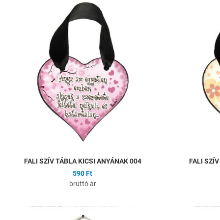
Hozzáadás a kíván
Összehasonlítás
Gyors nézet
FALI SZÍV TÁBLA KICSI ANYÁNAK 004
FALI SZÍ
590 Ft
bruttó ár
Hozzáadás a kíván