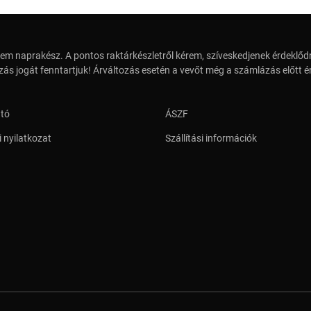
em naprakész. A pontos raktárkészletről kérem, szíveskedjenek érdeklődn
zás jogát fenntartjuk! Árváltozás esetén a vevőt még a számlázás előtt ér
ató
ÁSZF
 nyilatkozat
Szállítási információk