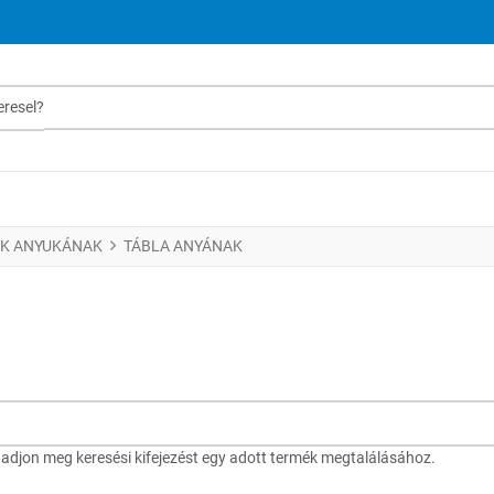
sel?
K ANYUKÁNAK
TÁBLA ANYÁNAK
djon meg keresési kifejezést egy adott termék megtalálásához.