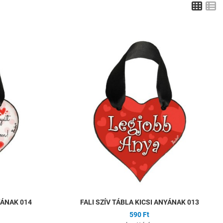
Grid
L
Hozzáadás a kívánságlistához
H
Összehasonlítás
Ö
Gyors nézet
G
YÁNAK 014
FALI SZÍV TÁBLA KICSI ANYÁNAK 013
590 Ft