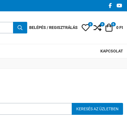
FACEBO
YO
0
0
0
Kedvencek
Összehasonlí
Kosár
BELÉPÉS / REGISZTRÁLÁS
0 Ft
KAPCSOLAT