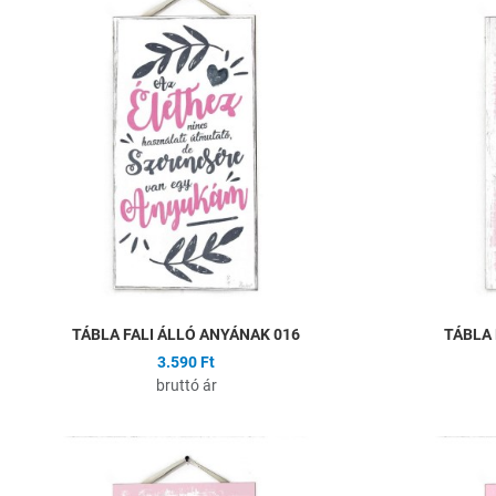
Összehasonlítás
Gyors nézet
TÁBLA FALI ÁLLÓ ANYÁNAK 016
TÁBLA 
3.590 Ft
bruttó ár
Hozzáadás a kíván