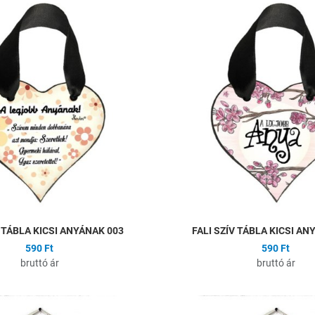
ságlistához
Hozzáadás a kívánságlistához
Összehasonlítás
Gyors nézet
V TÁBLA KICSI ANYÁNAK 003
FALI SZÍV TÁBLA KICSI AN
590 Ft
590 Ft
bruttó ár
bruttó ár
ságlistához
Hozzáadás a kívánságlistához