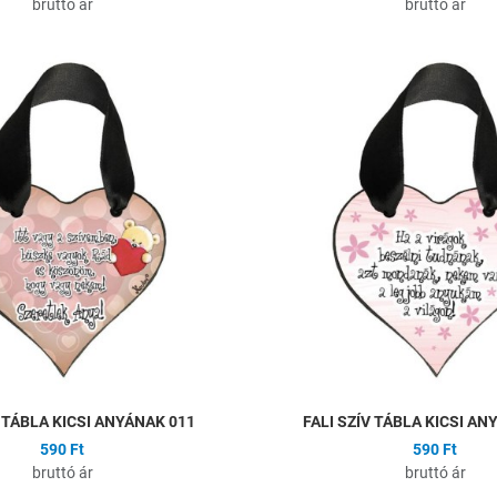
bruttó ár
bruttó ár
ságlistához
Hozzáadás a kívánságlistához
Összehasonlítás
Gyors nézet
V TÁBLA KICSI ANYÁNAK 011
FALI SZÍV TÁBLA KICSI AN
590 Ft
590 Ft
bruttó ár
bruttó ár