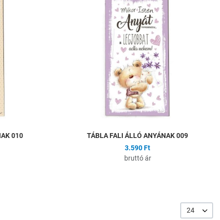
Összehasonlítás
Ö
Gyors nézet
G
NAK 010
TÁBLA FALI ÁLLÓ ANYÁNAK 009
3.590 Ft
bruttó ár
24