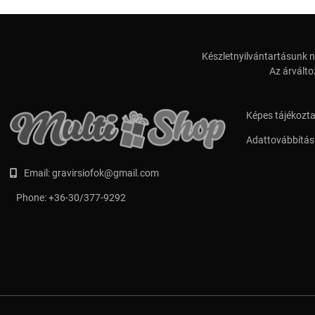
Készletnyilvántartásunk n
Az árválto
Képes tájékozt
Adattovábbítási
Email:
gravirsiofok@gmail.com
Phone:
+36-30/377-9292