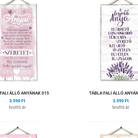
Összehasonlítás
Gyors nézet
FALI ÁLLÓ ANYÁNAK 015
TÁBLA FALI ÁLLÓ ANYÁ
3.590 Ft
3.590 Ft
bruttó ár
bruttó ár
ságlistához
Hozzáadás a kívánságlistához