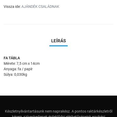
Vissza ide:
AJÁNDÉK CSALÁDNAK
LEÍRÁS
FA TÁBLA
Mérete: 7,5 cm x 14cm
Anyaga: fa / papír
Súlya: 0,030kg
Készletnyilvántartásunk nem naprakész. A pontos raktárkészletről
kérem, szíveskedjenek érdeklődni elérhetőségeink egyikén!