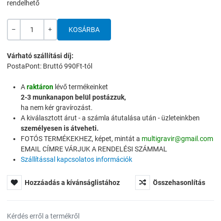
rendelhető
Mennyiség
-
+
Várható szállítási díj:
PostaPont: Bruttó 990Ft-tól
A
raktáron
lévő termékeinket
2-3 munkanapon belül postázzuk,
ha nem kér gravírozást.
A kiválasztott árut - a számla átutalása után - üzleteinkben
személyesen is átveheti.
FOTÓS TERMÉKEKHEZ, képet, mintát a
multigravir@gmail.com
EMAIL CÍMRE VÁRJUK A RENDELÉSI SZÁMMAL
Szállítással kapcsolatos információk
Hozzáadás a kívánságlistához
Összehasonlítás
Kérdés erről a termékről