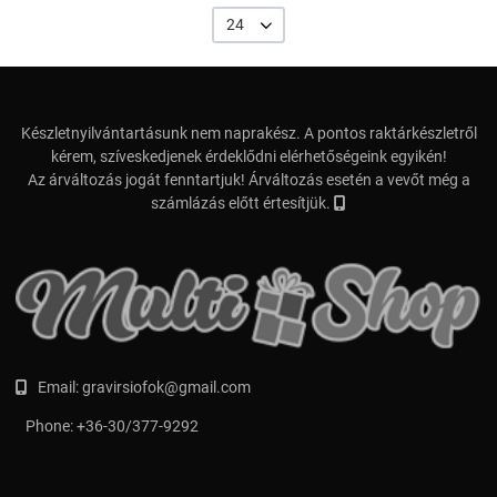
24
Készletnyilvántartásunk nem naprakész. A pontos raktárkészletről
kérem, szíveskedjenek érdeklődni elérhetőségeink egyikén!
Az árváltozás jogát fenntartjuk! Árváltozás esetén a vevőt még a
számlázás előtt értesítjük.
Email:
gravirsiofok@gmail.com
Phone:
+36-30/377-9292