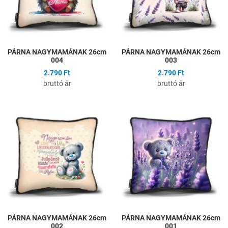
PÁRNA NAGYMAMÁNAK 26cm
PÁRNA NAGYMAMÁNAK 26cm
004
003
2.790 Ft
2.790 Ft
bruttó ár
bruttó ár
Hozzáadás a kívánságlistához
H
Összehasonlítás
Ö
Gyors nézet
G
PÁRNA NAGYMAMÁNAK 26cm
PÁRNA NAGYMAMÁNAK 26cm
002
001