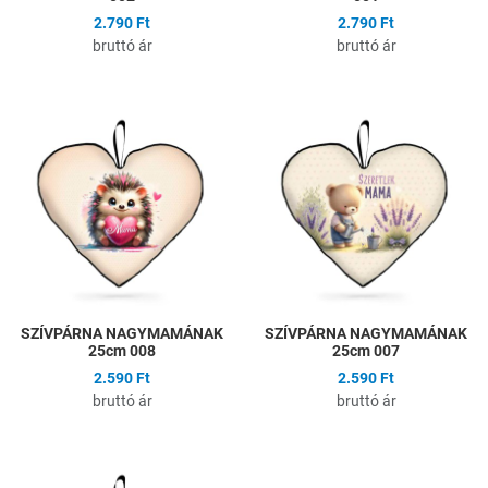
2.790 Ft
2.790 Ft
bruttó ár
bruttó ár
Hozzáadás a kívánságlistához
H
Összehasonlítás
Ö
Gyors nézet
G
SZÍVPÁRNA NAGYMAMÁNAK
SZÍVPÁRNA NAGYMAMÁNAK
25cm 008
25cm 007
2.590 Ft
2.590 Ft
bruttó ár
bruttó ár
Hozzáadás a kívánságlistához
H