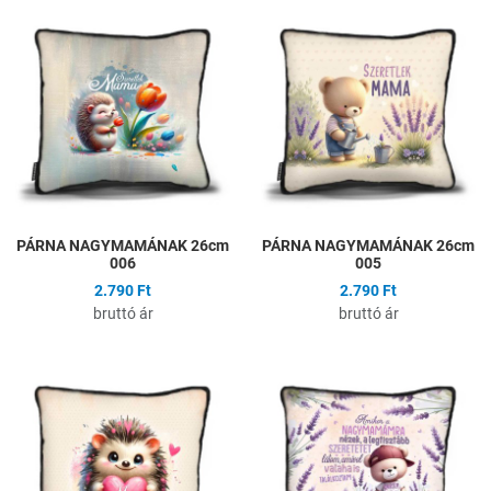
Hozzáadás a kívánságlistához
H
Összehasonlítás
Ö
Gyors nézet
G
PÁRNA NAGYMAMÁNAK 26cm
PÁRNA NAGYMAMÁNAK 26cm
006
005
2.790 Ft
2.790 Ft
bruttó ár
bruttó ár
Hozzáadás a kívánságlistához
H
Összehasonlítás
Ö
Gyors nézet
G