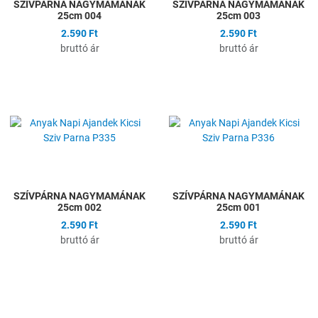
SZÍVPÁRNA NAGYMAMÁNAK
SZÍVPÁRNA NAGYMAMÁNAK
25cm 004
25cm 003
2.590 Ft
2.590 Ft
bruttó ár
bruttó ár
Hozzáadás a kívánságlistához
H
Összehasonlítás
Ö
Gyors nézet
G
SZÍVPÁRNA NAGYMAMÁNAK
SZÍVPÁRNA NAGYMAMÁNAK
25cm 002
25cm 001
2.590 Ft
2.590 Ft
bruttó ár
bruttó ár