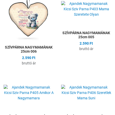
Összehasonlítás
Ö
Gyors nézet
G
SZÍVPÁRNA NAGYMAMÁNAK
25cm 005
2.590 Ft
SZÍVPÁRNA NAGYMAMÁNAK
bruttó ár
25cm 006
2.590 Ft
bruttó ár
Hozzáadás a kívánságlistához
H
Összehasonlítás
Ö
Gyors nézet
G