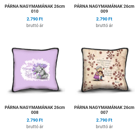
PÁRNA NAGYMAMÁNAK 26cm
PÁRNA NAGYMAMÁNAK 26cm
010
009
2.790 Ft
2.790 Ft
bruttó ár
bruttó ár
Hozzáadás a kívánságlistához
H
Összehasonlítás
Ö
Gyors nézet
G
PÁRNA NAGYMAMÁNAK 26cm
PÁRNA NAGYMAMÁNAK 26cm
008
007
2.790 Ft
2.790 Ft
bruttó ár
bruttó ár