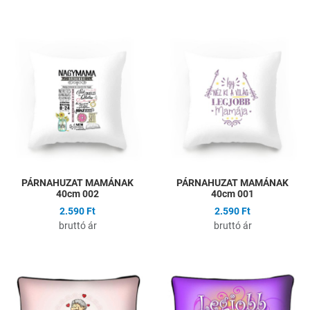
Hozzáadás a kívánságlistához
H
Összehasonlítás
Ö
Gyors nézet
G
PÁRNAHUZAT MAMÁNAK
PÁRNAHUZAT MAMÁNAK
40cm 002
40cm 001
2.590 Ft
2.590 Ft
bruttó ár
bruttó ár
Hozzáadás a kívánságlistához
H
Összehasonlítás
Ö