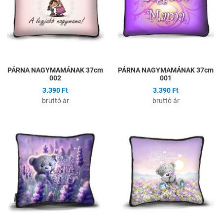
Gyors nézet
G
PÁRNA NAGYMAMÁNAK 37cm
PÁRNA NAGYMAMÁNAK 37cm
002
001
3.390 Ft
3.390 Ft
bruttó ár
bruttó ár
Hozzáadás a kívánságlistához
H
Összehasonlítás
Ö
Gyors nézet
G