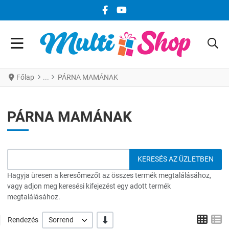
FACEBOOK KÖZÖSSÉGI LINK
YOUTUBE KÖZÖSSÉGI LINK
Főlap
PÁRNA MAMÁNAK
PÁRNA MAMÁNAK
Hagyja üresen a keresőmezőt az összes termék megtalálásához,
vagy adjon meg keresési kifejezést egy adott termék
megtalálásához.
Grid
L
-/+
Rendezés
Sorrend