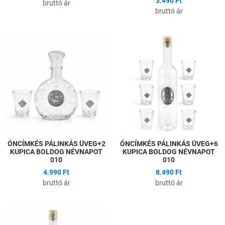
3.490 Ft
bruttó ár
bruttó ár
Hozzáadás a kívánságlistához
H
Összehasonlítás
Ö
Gyors nézet
G
ÓNCÍMKÉS PÁLINKÁS ÜVEG+2
ÓNCÍMKÉS PÁLINKÁS ÜVEG+6
KUPICA BOLDOG NÉVNAPOT
KUPICA BOLDOG NÉVNAPOT
010
010
4.990 Ft
8.490 Ft
bruttó ár
bruttó ár
Hozzáadás a kívánságlistához
H