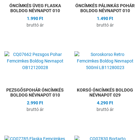
ÓNCÍMKÉS ÜVEG FLASKA
ÓNCÍMKÉS PÁLINKÁS POHÁR
BOLDOG NÉVNAPOT 010
BOLDOG NÉVNAPOT 010
1.990 Ft
1.490 Ft
bruttó ár
bruttó ár
Hozzáadás a kívánságlistához
H
Összehasonlítás
Ö
Gyors nézet
G
PEZSGŐSPOHÁR ÓNCÍMKÉS
KORSÓ ÓNCÍMKÉS BOLDOG
BOLDOG NÉVNAPOT 010
NÉVNAPOT 029
2.990 Ft
4.290 Ft
bruttó ár
bruttó ár
Hozzáadás a kívánságlistához
H