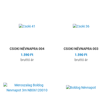
Hozzáadás a kívánságlistához
H
Összehasonlítás
Ö
Gyors nézet
G
CSOKI NÉVNAPRA 004
CSOKI NÉVNAPRA 003
1.590 Ft
1.590 Ft
bruttó ár
bruttó ár
Hozzáadás a kívánságlistához
H
Összehasonlítás
Ö
Gyors nézet
G