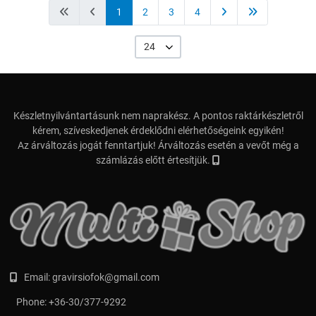
1
2
3
4
24
Készletnyilvántartásunk nem naprakész. A pontos raktárkészletről
kérem, szíveskedjenek érdeklődni elérhetőségeink egyikén!
Az árváltozás jogát fenntartjuk! Árváltozás esetén a vevőt még a
számlázás előtt értesítjük.
Email:
gravirsiofok@gmail.com
Phone:
+36-30/377-9292