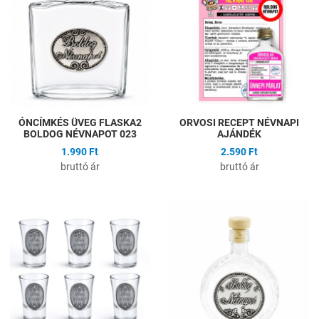
Összehasonlítás
Ö
Gyors nézet
G
ÓNCÍMKÉS ÜVEG FLASKA2
ORVOSI RECEPT NÉVNAPI
BOLDOG NÉVNAPOT 023
AJÁNDÉK
1.990 Ft
2.590 Ft
bruttó ár
bruttó ár
Hozzáadás a kívánságlistához
H
Összehasonlítás
Ö
Gyors nézet
G