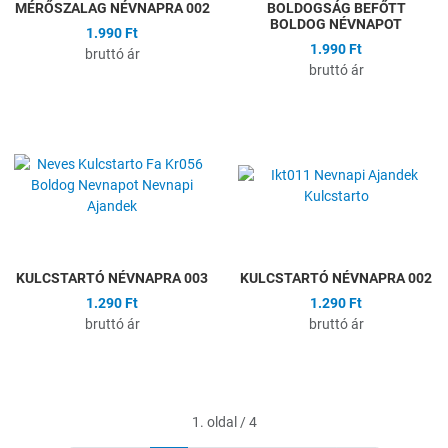
MÉRŐSZALAG NÉVNAPRA 002
BOLDOGSÁG BEFŐTT
BOLDOG NÉVNAPOT
1.990 Ft
1.990 Ft
bruttó ár
bruttó ár
Hozzáadás a kívánságlistához
H
Összehasonlítás
Ö
Gyors nézet
G
KULCSTARTÓ NÉVNAPRA 003
KULCSTARTÓ NÉVNAPRA 002
1.290 Ft
1.290 Ft
bruttó ár
bruttó ár
1. oldal / 4