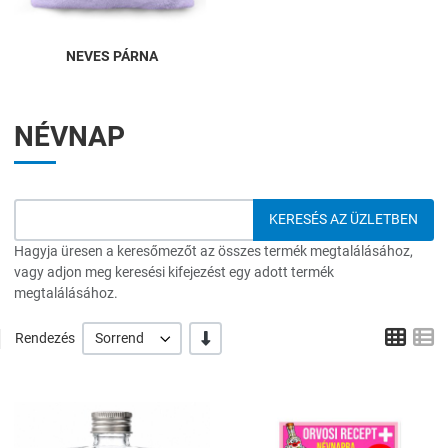
NEVES PÁRNA
NÉVNAP
Hagyja üresen a keresőmezőt az összes termék megtalálásához,
vagy adjon meg keresési kifejezést egy adott termék
megtalálásához.
Grid
L
-/+
Rendezés
Sorrend
Hozzáadás a kívánságlistához
H