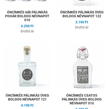
ÓNCÍMKÉS 6db PÁLINKÁS
ÓNCÍMKÉS PÁLINKÁS ÜVEG
POHÁR BOLDOG NÉVNAPOT
BOLDOG NÉVNAPOT 122
010
3.190 Ft
6.290 Ft
bruttó ár
bruttó ár
Hozzáadás a kívánságlistához
H
Összehasonlítás
Ö
Gyors nézet
G
ÓNCÍMKÉS PÁLINKÁS ÜVEG
ÓNCÍMKÉS CSATOS
BOLDOG NÉVNAPOT 121
PÁLINKÁS ÜVEG BOLDOG
NÉVNAPOT 010
4.190 Ft