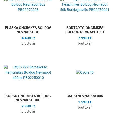
Összehasonlítás
Ö
Gyors nézet
G
FLASKA ÓNCÍMKÉS BOLDOG
BORTARTÓ ÓNCÍMKÉS
NÉVNAPOT 01
BOLDOG NÉVNAPOT! 01
4.490 Ft
7.990 Ft
bruttó ár
bruttó ár
Hozzáadás a kívánságlistához
H
Összehasonlítás
Ö
Gyors nézet
G
KORSÓ ÓNCÍMKÉS BOLDOG
CSOKI NÉVNAPRA 005
NÉVNAPOT 001
1.590 Ft
2.990 Ft
bruttó ár
bruttó ár