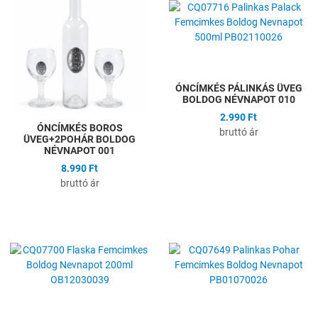
Összehasonlítás
Ö
Gyors nézet
G
ÓNCÍMKÉS PÁLINKÁS ÜVEG
BOLDOG NÉVNAPOT 010
2.990 Ft
ÓNCÍMKÉS BOROS
bruttó ár
ÜVEG+2POHÁR BOLDOG
NÉVNAPOT 001
8.990 Ft
bruttó ár
Hozzáadás a kívánságlistához
H
Összehasonlítás
Ö
Gyors nézet
G