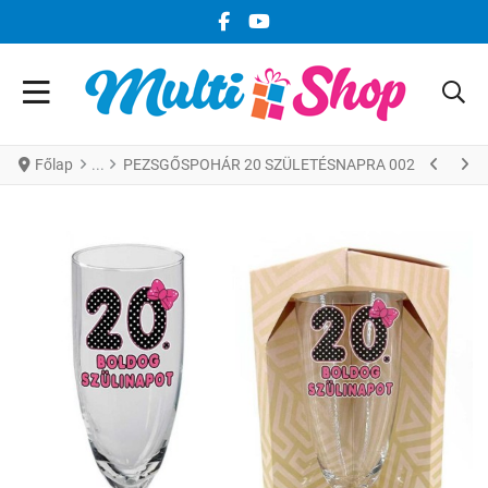
FACEBOOK KÖZÖSSÉGI LINK
YOUTUBE KÖZÖSSÉGI LINK
Főlap
PEZSGŐSPOHÁR 20 SZÜLETÉSNAPRA 002