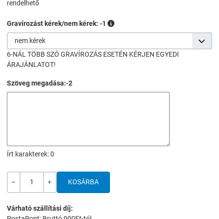
rendelhető
Gravírozást kérek/nem kérek: -1
nem kérek
6-NÁL TÖBB SZÓ GRAVÍROZÁS ESETÉN KÉRJEN EGYEDI
ÁRAJÁNLATOT!
Szöveg megadása:-2
Írt karakterek:
0
Mennyiség
-
+
Várható szállítási díj:
PostaPont: Bruttó 990Ft-tól