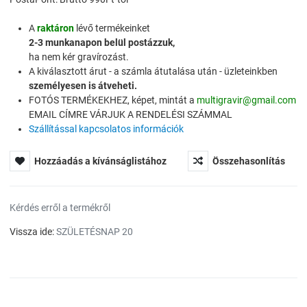
A
raktáron
lévő termékeinket
2-3 munkanapon belül postázzuk,
ha nem kér gravírozást.
A kiválasztott árut - a számla átutalása után - üzleteinkben
személyesen is átveheti.
FOTÓS TERMÉKEKHEZ, képet, mintát a
multigravir@gmail.com
EMAIL CÍMRE VÁRJUK A RENDELÉSI SZÁMMAL
Szállítással kapcsolatos információk
Hozzáadás a kívánságlistához
Összehasonlítás
Kérdés erről a termékről
Vissza ide:
SZÜLETÉSNAP 20