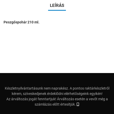
LEÍRÁS
Peszgőspohár
210 ml.
Készletnyilvántartásunk nem naprakész. A pontos raktárkészletről
kérem, szíveskedjenek érdeklődni elérhetőségeink egyikén!
Az árváltozás jogát fenntartjuk! Árváltozás esetén a vevőt még a
számlázás előtt értesítjük.