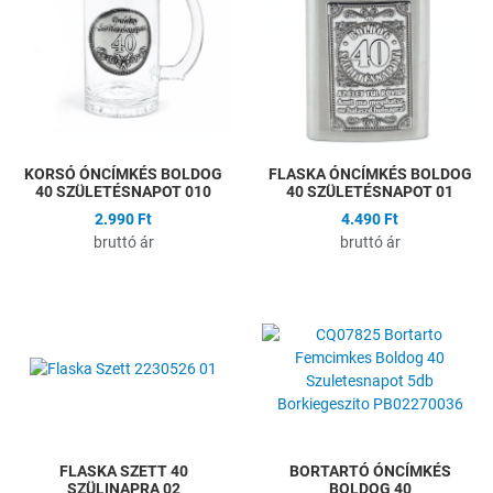
Összehasonlítás
Ö
Gyors nézet
G
KORSÓ ÓNCÍMKÉS BOLDOG
FLASKA ÓNCÍMKÉS BOLDOG
40 SZÜLETÉSNAPOT 010
40 SZÜLETÉSNAPOT 01
2.990 Ft
4.490 Ft
bruttó ár
bruttó ár
Hozzáadás a kívánságlistához
H
Összehasonlítás
Ö
Gyors nézet
G
FLASKA SZETT 40
BORTARTÓ ÓNCÍMKÉS
SZÜLINAPRA 02
BOLDOG 40