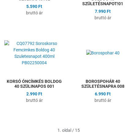
SZÜLETÉSNAPOT!01
5.590 Ft
7.990 Ft
bruttó ár
bruttó ár
Hozzáadás a kívánságlistához
H
Összehasonlítás
Ö
Gyors nézet
G
KORSÓ ÓNCÍMKÉS BOLDOG
BOROSPOHÁR 40
40 SZÜLINAPOS 001
SZÜLETÉSNAPRA 008
2.990 Ft
6.990 Ft
bruttó ár
bruttó ár
1. oldal / 15