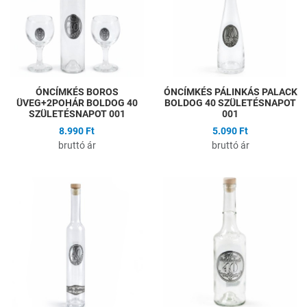
Gyors nézet
G
ÓNCÍMKÉS BOROS
ÓNCÍMKÉS PÁLINKÁS PALACK
ÜVEG+2POHÁR BOLDOG 40
BOLDOG 40 SZÜLETÉSNAPOT
SZÜLETÉSNAPOT 001
001
8.990 Ft
5.090 Ft
bruttó ár
bruttó ár
Hozzáadás a kívánságlistához
H
Összehasonlítás
Ö
Gyors nézet
G