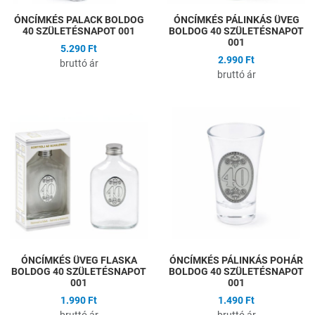
ÓNCÍMKÉS PALACK BOLDOG
ÓNCÍMKÉS PÁLINKÁS ÜVEG
40 SZÜLETÉSNAPOT 001
BOLDOG 40 SZÜLETÉSNAPOT
001
5.290 Ft
2.990 Ft
bruttó ár
bruttó ár
Hozzáadás a kívánságlistához
H
Összehasonlítás
Ö
Gyors nézet
G
ÓNCÍMKÉS ÜVEG FLASKA
ÓNCÍMKÉS PÁLINKÁS POHÁR
BOLDOG 40 SZÜLETÉSNAPOT
BOLDOG 40 SZÜLETÉSNAPOT
001
001
1.990 Ft
1.490 Ft
bruttó ár
bruttó ár