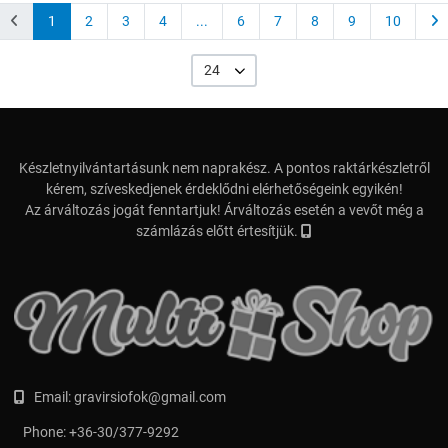
1
2
3
4
...
6
7
8
9
10
24
Készletnyilvántartásunk nem naprakész. A pontos raktárkészletről
kérem, szíveskedjenek érdeklődni elérhetőségeink egyikén!
Az árváltozás jogát fenntartjuk! Árváltozás esetén a vevőt még a
számlázás előtt értesítjük.
Email:
gravirsiofok@gmail.com
Phone:
+36-30/377-9292