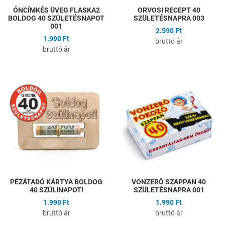
ÓNCÍMKÉS ÜVEG FLASKA2
ORVOSI RECEPT 40
BOLDOG 40 SZÜLETÉSNAPOT
SZÜLETÉSNAPRA 003
001
2.590 Ft
1.990 Ft
bruttó ár
bruttó ár
Hozzáadás a kívánságlistához
H
Összehasonlítás
Ö
Gyors nézet
G
PÉZÁTADÓ KÁRTYA BOLDOG
VONZERŐ SZAPPAN 40
40 SZÜLINAPOT!
SZÜLETÉSNAPRA 001
1.990 Ft
1.990 Ft
bruttó ár
bruttó ár