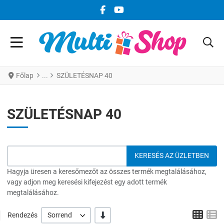
FACEBOOK KÖZÖSSÉGI LINK
YOUTUBE KÖZÖSSÉGI LINK
Főlap
SZÜLETÉSNAP 40
SZÜLETÉSNAP 40
Hagyja üresen a keresőmezőt az összes termék megtalálásához,
vagy adjon meg keresési kifejezést egy adott termék
megtalálásához.
Grid
L
-/+
Rendezés
Sorrend