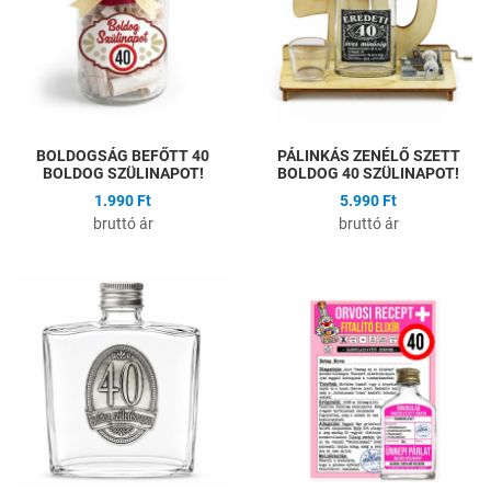
Gyors nézet
G
BOLDOGSÁG BEFŐTT 40
PÁLINKÁS ZENÉLŐ SZETT
BOLDOG SZÜLINAPOT!
BOLDOG 40 SZÜLINAPOT!
1.990 Ft
5.990 Ft
bruttó ár
bruttó ár
Hozzáadás a kívánságlistához
H
Összehasonlítás
Ö
Gyors nézet
G