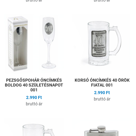
Hozzáadás a kívánságlistához
H
Összehasonlítás
Ö
Gyors nézet
G
PEZSGŐSPOHÁR ÓNCÍMKÉS
KORSÓ ÓNCÍMKÉS 40 ÖRÖK
BOLDOG 40 SZÜLETÉSNAPOT
FIATAL 001
001
2.990 Ft
2.990 Ft
bruttó ár
bruttó ár
Hozzáadás a kívánságlistához
H