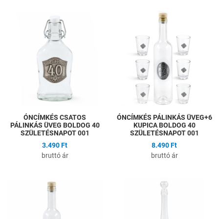
Hozzáadás a kívánságlistához
H
Összehasonlítás
Ö
Gyors nézet
G
ÓNCÍMKÉS CSATOS
ÓNCÍMKÉS PÁLINKÁS ÜVEG+6
PÁLINKÁS ÜVEG BOLDOG 40
KUPICA BOLDOG 40
SZÜLETÉSNAPOT 001
SZÜLETÉSNAPOT 001
3.490 Ft
8.490 Ft
bruttó ár
bruttó ár
Hozzáadás a kívánságlistához
H
Összehasonlítás
Ö