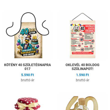
Hozzáadás a kívánságlistához
H
Összehasonlítás
Ö
Gyors nézet
G
KÖTÉNY 40 SZÜLETÉSNAPRA
OKLEVÉL 40 BOLDOG
017
SZÜLINAPOT!
5.590 Ft
1.590 Ft
bruttó ár
bruttó ár
Hozzáadás a kívánságlistához
H
Összehasonlítás
Ö