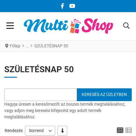
FACEBOOK KÖZÖSSÉGI LINK
YOUTUBE KÖZÖSSÉGI LINK
Főlap
SZÜLETÉSNAP 50
SZÜLETÉSNAP 50
Hagyja üresen a keresőmezőt az összes termék megtalálásához,
vagy adjon meg keresési kifejezést egy adott termék
megtalálásához.
Grid
L
-/+
Rendezés
Sorrend