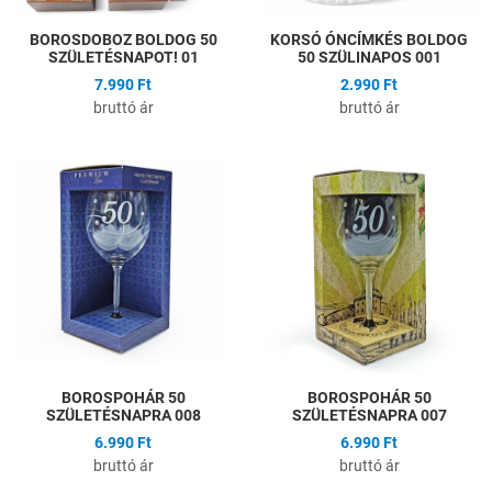
BOROSDOBOZ BOLDOG 50
KORSÓ ÓNCÍMKÉS BOLDOG
SZÜLETÉSNAPOT! 01
50 SZÜLINAPOS 001
7.990 Ft
2.990 Ft
bruttó ár
bruttó ár
Hozzáadás a kívánságlistához
H
Összehasonlítás
Ö
Gyors nézet
G
BOROSPOHÁR 50
BOROSPOHÁR 50
SZÜLETÉSNAPRA 008
SZÜLETÉSNAPRA 007
6.990 Ft
6.990 Ft
bruttó ár
bruttó ár