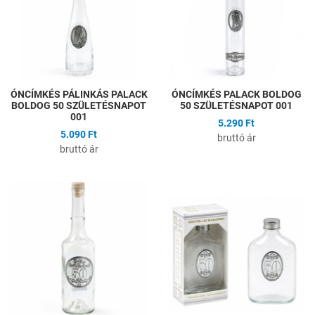
Gyors nézet
G
ÓNCÍMKÉS PÁLINKÁS PALACK
ÓNCÍMKÉS PALACK BOLDOG
BOLDOG 50 SZÜLETÉSNAPOT
50 SZÜLETÉSNAPOT 001
001
5.290 Ft
5.090 Ft
bruttó ár
bruttó ár
Hozzáadás a kívánságlistához
H
Összehasonlítás
Ö
Gyors nézet
G