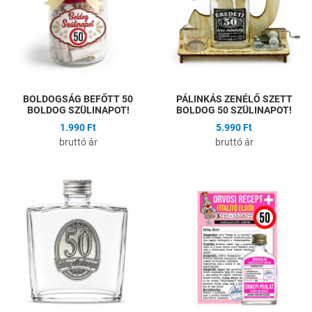
Gyors nézet
G
BOLDOGSÁG BEFŐTT 50
PÁLINKÁS ZENÉLŐ SZETT
BOLDOG SZÜLINAPOT!
BOLDOG 50 SZÜLINAPOT!
1.990 Ft
5.990 Ft
bruttó ár
bruttó ár
Hozzáadás a kívánságlistához
H
Összehasonlítás
Ö
Gyors nézet
G