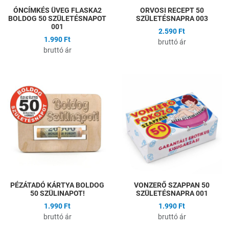
ÓNCÍMKÉS ÜVEG FLASKA2
ORVOSI RECEPT 50
BOLDOG 50 SZÜLETÉSNAPOT
SZÜLETÉSNAPRA 003
001
2.590 Ft
1.990 Ft
bruttó ár
bruttó ár
Hozzáadás a kívánságlistához
H
Összehasonlítás
Ö
Gyors nézet
G
PÉZÁTADÓ KÁRTYA BOLDOG
VONZERŐ SZAPPAN 50
50 SZÜLINAPOT!
SZÜLETÉSNAPRA 001
1.990 Ft
1.990 Ft
bruttó ár
bruttó ár