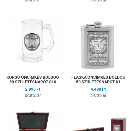
Hozzáadás a kívánságlistához
H
Összehasonlítás
Ö
Gyors nézet
G
KORSÓ ÓNCÍMKÉS BOLDOG
FLASKA ÓNCÍMKÉS BOLDOG
50 SZÜLETÉSNAPOT 010
50 SZÜLETÉSNAPOT 01
2.990 Ft
4.490 Ft
bruttó ár
bruttó ár
Hozzáadás a kívánságlistához
H
Összehasonlítás
Ö