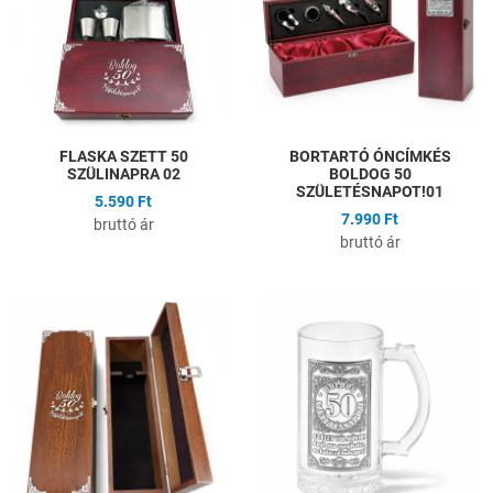
Gyors nézet
G
FLASKA SZETT 50
BORTARTÓ ÓNCÍMKÉS
SZÜLINAPRA 02
BOLDOG 50
SZÜLETÉSNAPOT!01
5.590 Ft
7.990 Ft
bruttó ár
bruttó ár
Hozzáadás a kívánságlistához
H
Összehasonlítás
Ö
Gyors nézet
G