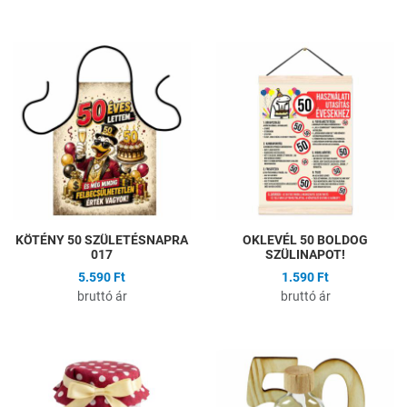
Hozzáadás a kívánságlistához
H
Összehasonlítás
Ö
Gyors nézet
G
KÖTÉNY 50 SZÜLETÉSNAPRA
OKLEVÉL 50 BOLDOG
017
SZÜLINAPOT!
5.590 Ft
1.590 Ft
bruttó ár
bruttó ár
Hozzáadás a kívánságlistához
H
Összehasonlítás
Ö