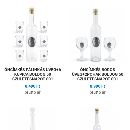
Hozzáadás a kívánságlistához
H
Összehasonlítás
Ö
Gyors nézet
G
ÓNCÍMKÉS PÁLINKÁS ÜVEG+6
ÓNCÍMKÉS BOROS
KUPICA BOLDOG 50
ÜVEG+2POHÁR BOLDOG 50
SZÜLETÉSNAPOT 001
SZÜLETÉSNAPOT 001
8.490 Ft
8.990 Ft
bruttó ár
bruttó ár
Hozzáadás a kívánságlistához
H
Összehasonlítás
Ö