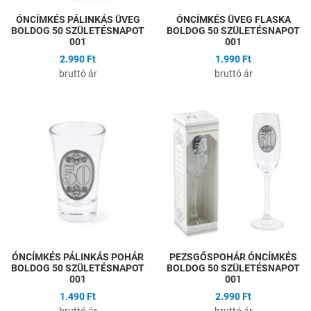
ÓNCÍMKÉS PÁLINKÁS ÜVEG
ÓNCÍMKÉS ÜVEG FLASKA
BOLDOG 50 SZÜLETÉSNAPOT
BOLDOG 50 SZÜLETÉSNAPOT
001
001
2.990 Ft
1.990 Ft
bruttó ár
bruttó ár
Hozzáadás a kívánságlistához
H
Összehasonlítás
Ö
Gyors nézet
G
ÓNCÍMKÉS PÁLINKÁS POHÁR
PEZSGŐSPOHÁR ÓNCÍMKÉS
BOLDOG 50 SZÜLETÉSNAPOT
BOLDOG 50 SZÜLETÉSNAPOT
001
001
1.490 Ft
2.990 Ft
bruttó ár
bruttó ár