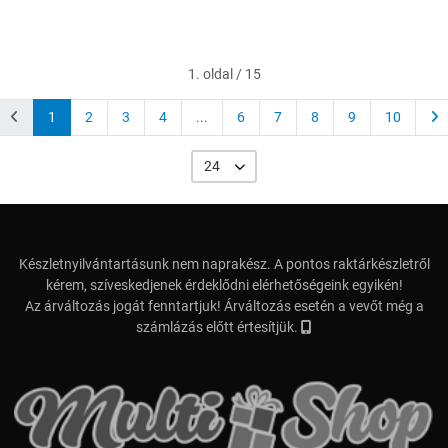
1. oldal / 15
1
2
3
4
...
6
7
8
9
10
24
Készletnyilvántartásunk nem naprakész. A pontos raktárkészletről
kérem, szíveskedjenek érdeklődni elérhetőségeink egyikén!
Az árváltozás jogát fenntartjuk! Árváltozás esetén a vevőt még a
számlázás előtt értesítjük.