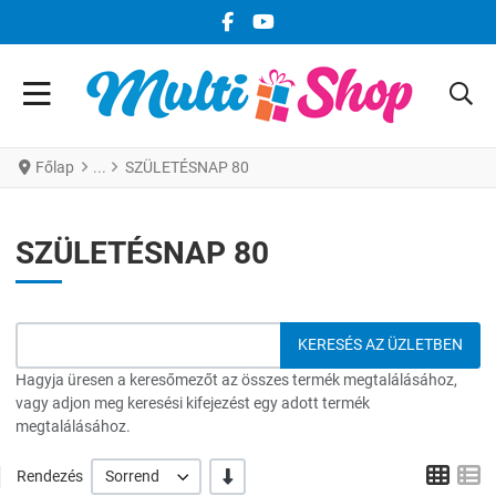
FACEBOOK KÖZÖSSÉGI LINK
YOUTUBE KÖZÖSSÉGI LINK
Főlap
SZÜLETÉSNAP 80
SZÜLETÉSNAP 80
Hagyja üresen a keresőmezőt az összes termék megtalálásához,
vagy adjon meg keresési kifejezést egy adott termék
megtalálásához.
Grid
L
-/+
Rendezés
Sorrend