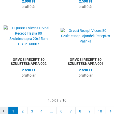
2.990 Ft
2.590 Ft
bruttó ár
bruttó ár
Hozzáadás a kívánságlistához
H
Összehasonlítás
Ö
Gyors nézet
G
ORVOSI RECEPT 80
ORVOSI RECEPT 80
SZÜLETÉSNAPRA 002
SZÜLETÉSNAPRA 001
2.590 Ft
2.590 Ft
bruttó ár
bruttó ár
1. oldal / 10
1
2
3
4
...
6
7
8
9
10