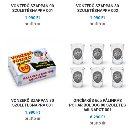
VONZERŐ SZAPPAN 00
VONZERŐ SZAPPAN 80
SZÜLETÉSNAPRA 001
SZÜLETÉSNAPRA 002
1.990 Ft
1.990 Ft
bruttó ár
bruttó ár
Hozzáadás a kívánságlistához
H
Összehasonlítás
Ö
Gyors nézet
G
VONZERŐ SZAPPAN 80
ÓNCÍMKÉS 6db PÁLINKÁS
SZÜLETÉSNAPRA 001
POHÁR BOLDOG 80 SZÜLETÉS
6dbNAPOT 001
1.990 Ft
6.290 Ft
bruttó ár
bruttó ár