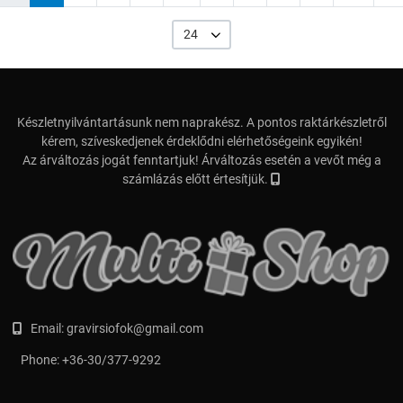
24
Készletnyilvántartásunk nem naprakész. A pontos raktárkészletről
kérem, szíveskedjenek érdeklődni elérhetőségeink egyikén!
Az árváltozás jogát fenntartjuk! Árváltozás esetén a vevőt még a
számlázás előtt értesítjük.
Email:
gravirsiofok@gmail.com
Phone:
+36-30/377-9292