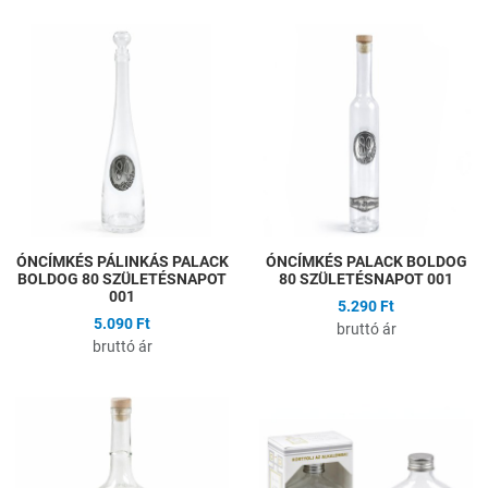
Hozzáadás a kívánságlistához
H
Összehasonlítás
Ö
Gyors nézet
G
ÓNCÍMKÉS PÁLINKÁS PALACK
ÓNCÍMKÉS PALACK BOLDOG
BOLDOG 80 SZÜLETÉSNAPOT
80 SZÜLETÉSNAPOT 001
001
5.290 Ft
5.090 Ft
bruttó ár
bruttó ár
Hozzáadás a kívánságlistához
H
Összehasonlítás
Ö