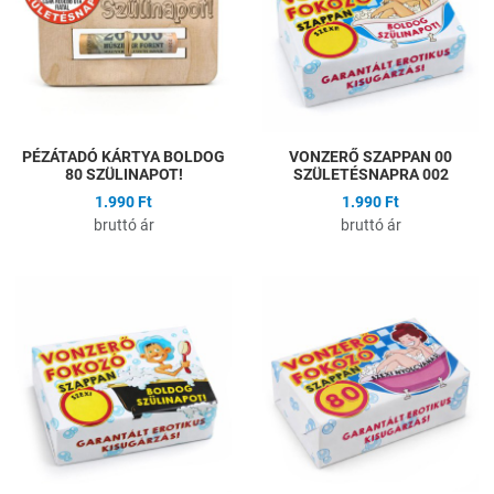
Gyors nézet
G
PÉZÁTADÓ KÁRTYA BOLDOG
VONZERŐ SZAPPAN 00
80 SZÜLINAPOT!
SZÜLETÉSNAPRA 002
1.990 Ft
1.990 Ft
bruttó ár
bruttó ár
Hozzáadás a kívánságlistához
H
Összehasonlítás
Ö
Gyors nézet
G