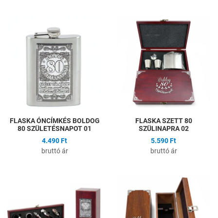
Hozzáadás a kívánságlistához
H
Összehasonlítás
Ö
Gyors nézet
G
FLASKA ÓNCÍMKÉS BOLDOG
FLASKA SZETT 80
80 SZÜLETÉSNAPOT 01
SZÜLINAPRA 02
4.490 Ft
5.590 Ft
bruttó ár
bruttó ár
Hozzáadás a kívánságlistához
H
Összehasonlítás
Ö