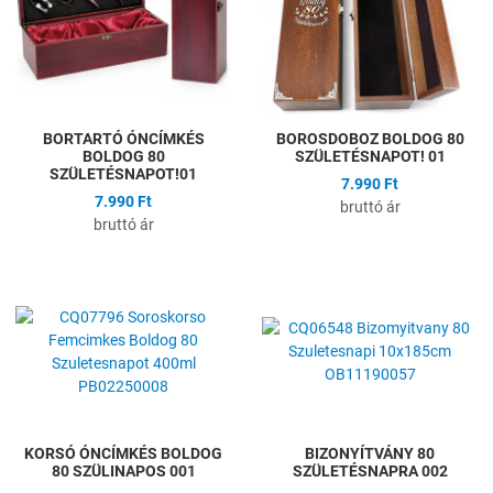
Gyors nézet
G
BORTARTÓ ÓNCÍMKÉS
BOROSDOBOZ BOLDOG 80
BOLDOG 80
SZÜLETÉSNAPOT! 01
SZÜLETÉSNAPOT!01
7.990 Ft
7.990 Ft
bruttó ár
bruttó ár
Hozzáadás a kívánságlistához
H
Összehasonlítás
Ö
Gyors nézet
G
KORSÓ ÓNCÍMKÉS BOLDOG
BIZONYÍTVÁNY 80
80 SZÜLINAPOS 001
SZÜLETÉSNAPRA 002