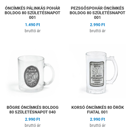
ÓNCÍMKÉS PÁLINKÁS POHÁR
PEZSGŐSPOHÁR ÓNCÍMKÉS
BOLDOG 80 SZÜLETÉSNAPOT
BOLDOG 80 SZÜLETÉSNAPOT
001
001
1.490 Ft
2.990 Ft
bruttó ár
bruttó ár
Hozzáadás a kívánságlistához
H
Összehasonlítás
Ö
Gyors nézet
G
BÖGRE ÓNCÍMKÉS BOLDOG
KORSÓ ÓNCÍMKÉS 80 ÖRÖK
80 SZÜLETÉSNAPOT 040
FIATAL 001
2.990 Ft
2.990 Ft
bruttó ár
bruttó ár