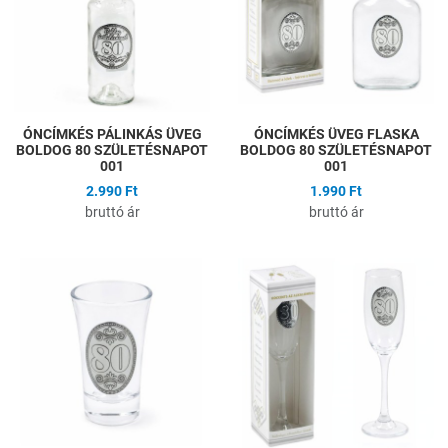
Gyors nézet
G
ÓNCÍMKÉS PÁLINKÁS ÜVEG
ÓNCÍMKÉS ÜVEG FLASKA
BOLDOG 80 SZÜLETÉSNAPOT
BOLDOG 80 SZÜLETÉSNAPOT
001
001
2.990 Ft
1.990 Ft
bruttó ár
bruttó ár
Hozzáadás a kívánságlistához
H
Összehasonlítás
Ö
Gyors nézet
G