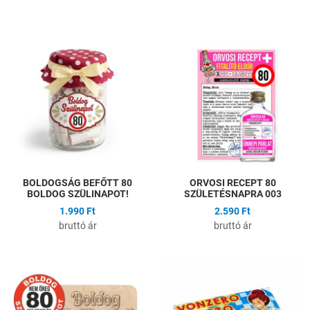
Hozzáadás a kívánságlistához
H
Összehasonlítás
Ö
Gyors nézet
G
BOLDOGSÁG BEFŐTT 80
ORVOSI RECEPT 80
BOLDOG SZÜLINAPOT!
SZÜLETÉSNAPRA 003
1.990 Ft
2.590 Ft
bruttó ár
bruttó ár
Hozzáadás a kívánságlistához
H
Összehasonlítás
Ö