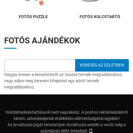
FOTÓS PUZZLE
FOTÓS KULCSTARTÓ
FOTÓS AJÁNDÉKOK
Hagyja üresen a keresőmezőt az összes termék megtalálásához,
vagy adjon meg keresési kifejezést egy adott termék
megtalálásához.
Készletnyilvántartásunk nem naprakész. A pontos raktárkészletről
kérem, szíveskedjenek érdeklődni elérhetőségeink egyikén!
Az árváltozás jogát fenntartjuk! Árváltozás esetén a vevőt még a
számlázás előtt értesítjük.