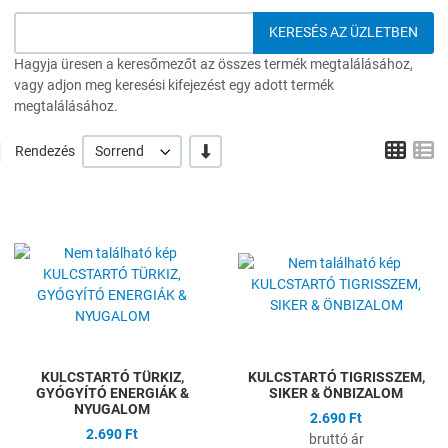
Hagyja üresen a keresőmezőt az összes termék megtalálásához,
vagy adjon meg keresési kifejezést egy adott termék
megtalálásához.
Grid
L
-/+
Rendezés
Sorrend
Hozzáadás a kívánságlistához
H
Összehasonlítás
Ö
Gyors nézet
G
KULCSTARTÓ TÜRKIZ,
KULCSTARTÓ TIGRISSZEM,
GYÓGYÍTÓ ENERGIÁK &
SIKER & ÖNBIZALOM
NYUGALOM
2.690 Ft
2.690 Ft
bruttó ár