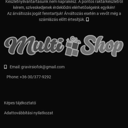
Készletnyilvántartásunk nem naprakész. A pontos raktárkészletről
kérem, szíveskedjenek érdeklődni elérhetőségeink egyikén!
Az árváltozás jogát fenntartjuk! Árváltozás esetén a vevőt még a
számlázás előtt értesítjük.
Email:
gravirsiofok@gmail.com
Phone:
+36-30/377-9292
Képes tájékoztató
Adattovábbítási nyilatkozat