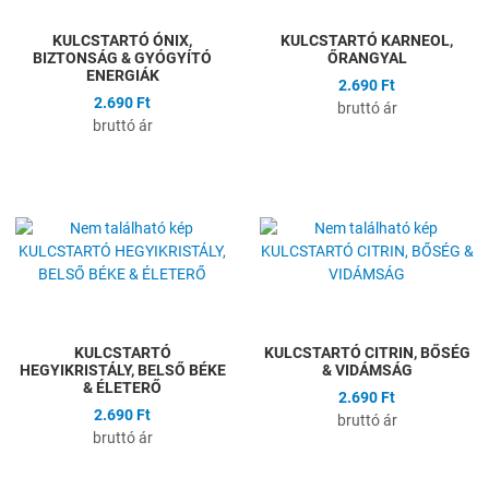
KULCSTARTÓ ÓNIX,
KULCSTARTÓ KARNEOL,
BIZTONSÁG & GYÓGYÍTÓ
ŐRANGYAL
ENERGIÁK
2.690 Ft
2.690 Ft
bruttó ár
bruttó ár
Hozzáadás a kívánságlistához
H
Összehasonlítás
Ö
Gyors nézet
G
KULCSTARTÓ
KULCSTARTÓ CITRIN, BŐSÉG
HEGYIKRISTÁLY, BELSŐ BÉKE
& VIDÁMSÁG
& ÉLETERŐ
2.690 Ft
2.690 Ft
bruttó ár
bruttó ár