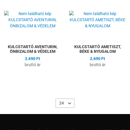
Hozzáadás a kívánságlistához
H
Összehasonlítás
Ö
Gyors nézet
G
KULCSTARTÓ AVENTURIN,
KULCSTARTÓ AMETISZT,
ÖNBIZALOM & VÉDELEM
BÉKE & NYUGALOM
2.690 Ft
2.690 Ft
bruttó ár
bruttó ár
24