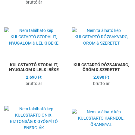
bruttó ár
Hozzáadás a kívánságlistához
H
Összehasonlítás
Ö
Gyors nézet
G
KULCSTARTÓ SZODALIT,
KULCSTARTÓ RÓZSAKVARC,
NYUGALOM & LELKI BÉKE
ÖRÖM & SZERETET
2.690 Ft
2.690 Ft
bruttó ár
bruttó ár
Hozzáadás a kívánságlistához
H
Összehasonlítás
Ö
Gyors nézet
G