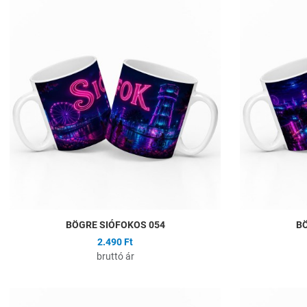
Hozzáadás a kíván
Összehasonlítás
Gyors nézet
BÖGRE SIÓFOKOS 054
BÖ
2.490 Ft
bruttó ár
Hozzáadás a kíván