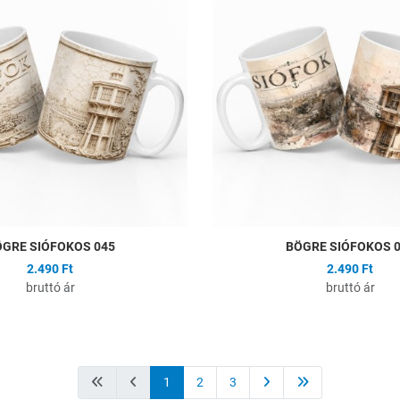
Összehasonlítás
Gyors nézet
GRE SIÓFOKOS 045
BÖGRE SIÓFOKOS 
2.490 Ft
2.490 Ft
bruttó ár
bruttó ár
1
2
3