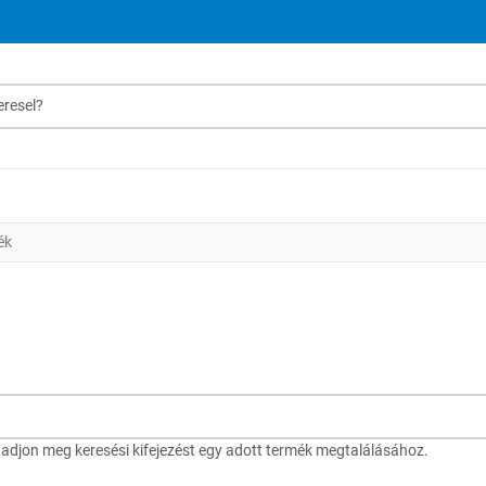
sel?
ék
djon meg keresési kifejezést egy adott termék megtalálásához.