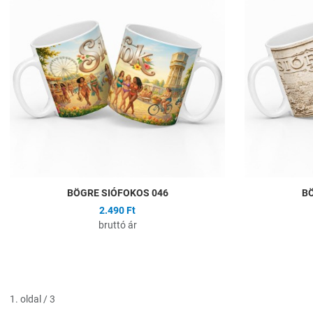
Összehasonlítás
Gyors nézet
BÖGRE SIÓFOKOS 046
BÖ
2.490 Ft
bruttó ár
1. oldal / 3