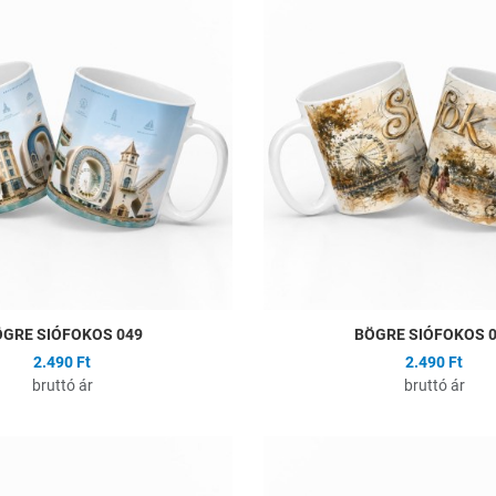
Összehasonlítás
Gyors nézet
GRE SIÓFOKOS 049
BÖGRE SIÓFOKOS 
2.490 Ft
2.490 Ft
bruttó ár
bruttó ár
ságlistához
Hozzáadás a kívánságlistához