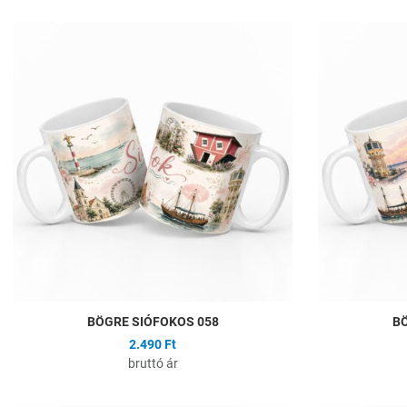
Hozzáadás a kíván
Összehasonlítás
Gyors nézet
BÖGRE SIÓFOKOS 058
BÖ
2.490 Ft
bruttó ár