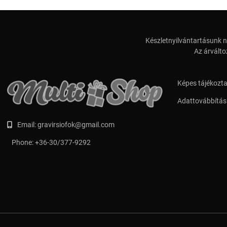
Készletnyilvántartásunk n
Az árválto
Képes tájékozt
Adattovábbítási
Email:
gravirsiofok@gmail.com
Phone:
+36-30/377-9292