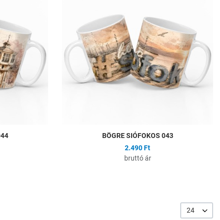
Összehasonlítás
Ö
Gyors nézet
G
044
BÖGRE SIÓFOKOS 043
2.490 Ft
bruttó ár
24