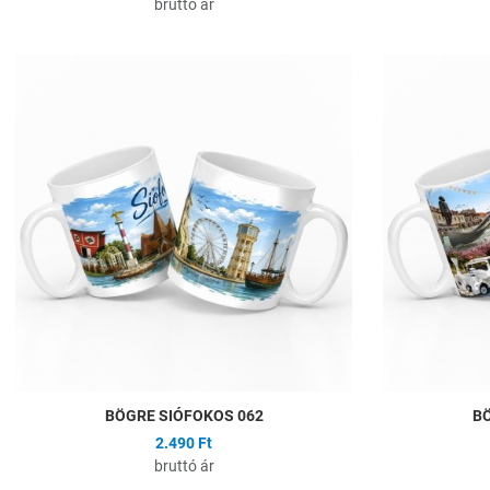
bruttó ár
Hozzáadás a kíván
Összehasonlítás
Gyors nézet
BÖGRE SIÓFOKOS 062
BÖ
2.490 Ft
bruttó ár