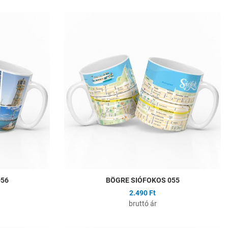
Hozzáadás a kívánságlistához
H
Összehasonlítás
Ö
Gyors nézet
G
056
BÖGRE SIÓFOKOS 055
2.490 Ft
bruttó ár