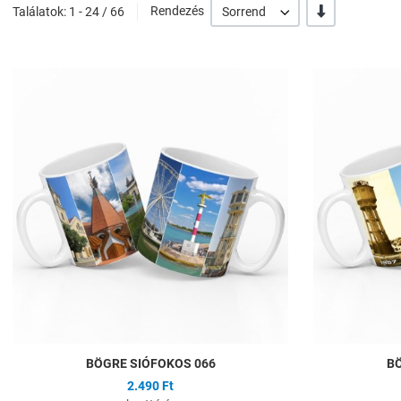
-/+
Találatok: 1 - 24 / 66
Rendezés
Sorrend
Hozzáadás a kíván
Összehasonlítás
Gyors nézet
BÖGRE SIÓFOKOS 066
BÖ
2.490 Ft