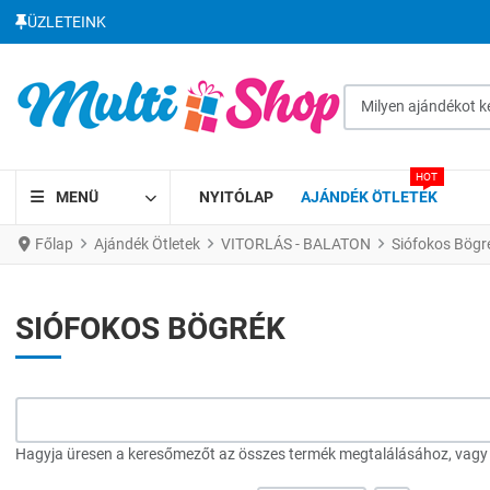
ÜZLETEINK
Milyen ajándékot kere
HOT
MENÜ
NYITÓLAP
AJÁNDÉK ÖTLETEK
Főlap
Ajándék Ötletek
VITORLÁS - BALATON
Siófokos Bögr
SIÓFOKOS BÖGRÉK
Hagyja üresen a keresőmezőt az összes termék megtalálásához, vagy a