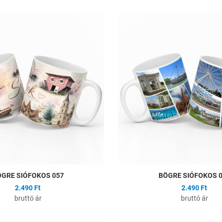
ságlistához
Hozzáadás a kívánságlistához
Összehasonlítás
Gyors nézet
GRE SIÓFOKOS 057
BÖGRE SIÓFOKOS 
2.490 Ft
2.490 Ft
bruttó ár
bruttó ár