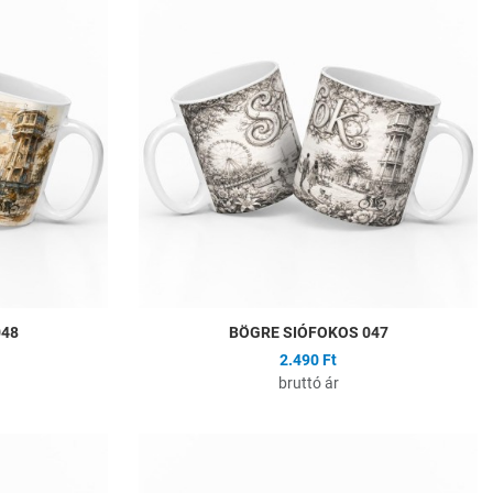
Összehasonlítás
Ö
Gyors nézet
G
048
BÖGRE SIÓFOKOS 047
2.490 Ft
bruttó ár
Hozzáadás a kívánságlistához
H