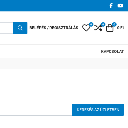
FACEBO
YO
0
0
0
Kedvencek
Összehasonlí
Kosár
BELÉPÉS / REGISZTRÁLÁS
0 Ft
KAPCSOLAT