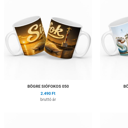
Összehasonlítás
Gyors nézet
BÖGRE SIÓFOKOS 050
BÖ
2.490 Ft
bruttó ár
Hozzáadás a kíván