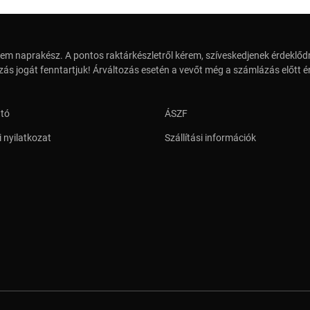
em naprakész. A pontos raktárkészletről kérem, szíveskedjenek érdeklődn
zás jogát fenntartjuk! Árváltozás esetén a vevőt még a számlázás előtt ér
ató
ÁSZF
 nyilatkozat
Szállítási információk