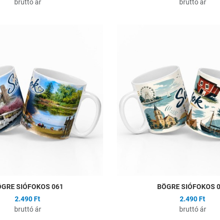
bruttó ár
bruttó ár
ságlistához
Hozzáadás a kívánságlistához
Összehasonlítás
Gyors nézet
GRE SIÓFOKOS 061
BÖGRE SIÓFOKOS 
2.490 Ft
2.490 Ft
bruttó ár
bruttó ár